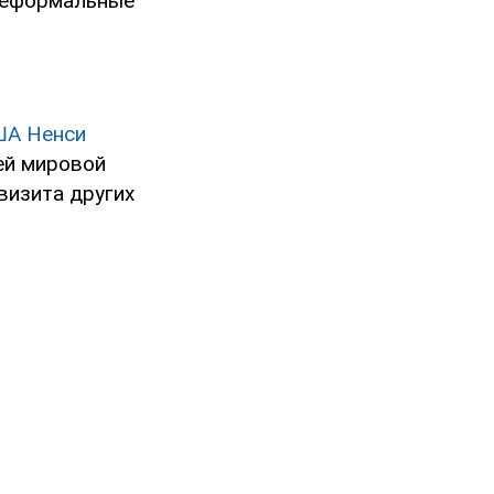
 неформальные
ША Ненси
ей мировой
визита других