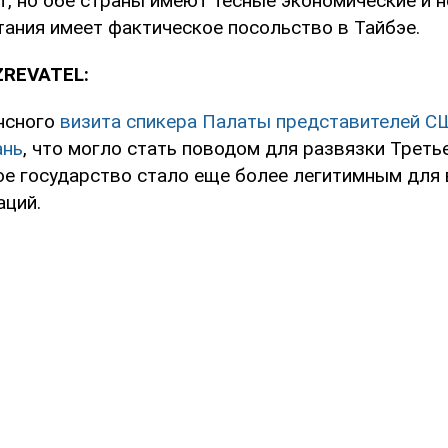
т, но обе страны имеют тесные экономические и
тания имеет фактическое посольство в Тайбэе.
ZREVATEL:
нсного
визита спикера Палаты представителей С
ань
, что могло стать поводом для развязки Треть
ое государство стало еще более легитимным для 
аций.