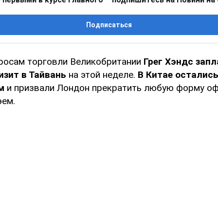
Подписаться
росам торговли Великобритании
Грег Хэндс зап
изит в Тайвань
на этой неделе.
В Китае осталис
м
и призвали Лондон прекратить любую форму о
эем.