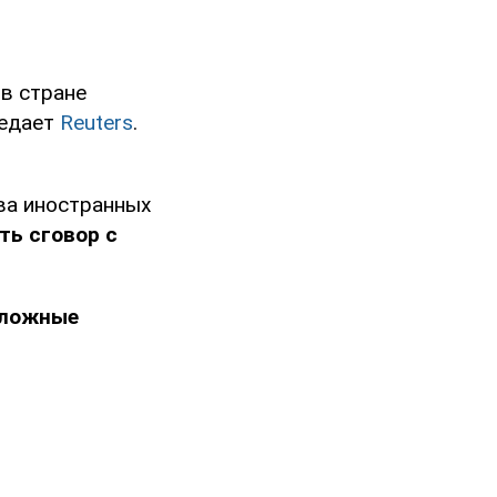
 в стране
редает
Reuters
.
ва иностранных
ть сговор с
 ложные