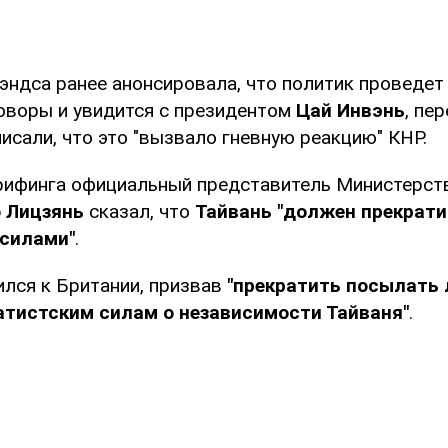
эндса ранее анонсировала, что политик проведет
оворы и увидится с президентом
Цай Инвэнь
, пе
исали, что это "вызвало гневную реакцию" КНР.
брифинга официальный представитель Министерст
 Лицзянь
сказал, что
Тайвань "должен прекрати
силами"
.
ился к Британии, призвав
"прекратить посылать
атистским силам о независимости Тайваня"
.