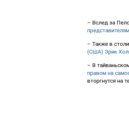
– Вслед за Пел
представителям
– Также в стол
(США) Эрик Хо
– В тайваньско
правом на само
вторгнутся на 