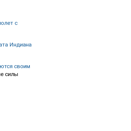
олет с
ата Индиана
ются своим
ые силы