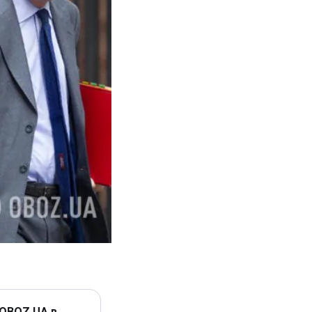
 OBOZ.UA в