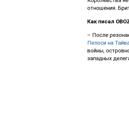
Королевства не
отношения. Бри
Как писал OBO
– После резона
Пелоси на Тайв
войны, островн
западных делег