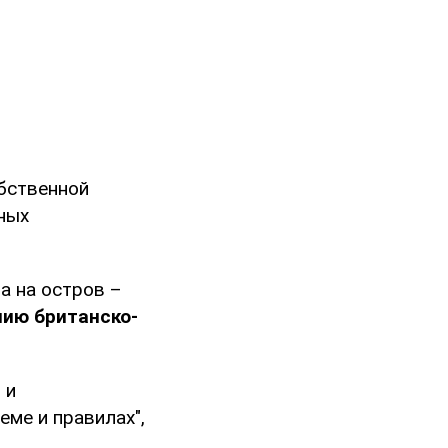
обственной
ных
а на остров –
нию британско-
 и
еме и правилах",