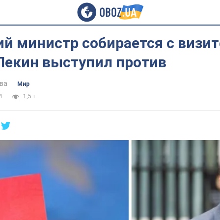
й министр собирается с визит
 Пекин выступил против
ва
Мир
4
1,5 т.