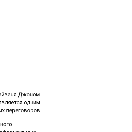
Тайваня Джоном
является одним
ых переговоров.
нного