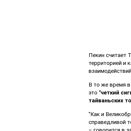
Пекин считает 
территорией и 
взаимодействий
В то же время в
это
"четкий си
тайваньских то
"Как и Великобр
справедливой то
– говорится в з