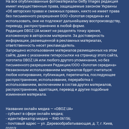
На все опубликованные фотоматериалы Getty Images редакция
имеет имущественные права, защищаемые законом Украины
«Об авторских правах и смежных правах», никто не имеет права
без письменного разрешения ООО «Золотая середина» их
использовать, они не подлежат дальнейшему воспроизводству,
переводу, распространению в любой форме.
Редакция OBOZ.UA может не разделять точку зрения,
изложенную в авторском материале. За достоверность
информации, размещенной в рекламных материалах,
ответственность несет рекламодатель.
Запрещено использование материалов размещенных на этом
сайте, даже с указанием гиперссылки на страницу этого сайта,
логотипа OBOZ.UA или любого другого упоминания, но без
письменного разрешения Редакции/ООО «Золотая середина»
Незаконным использованием материалов будет считаться:
любое копирование, публикация, перепечатка, последующее
распространение, использование, переработка с
использованием, включением в состав других материалов,
распространение, адаптация, перевод и другие подобные
изменения материала.
Название онлайн медиа — «OBOZ.UA»
- субъект в сфере онлайн медиа;
- идентификатор медиа — R40-06156;
- почтовый адрес — ул. Деревообрабатывающая, д. 7, г. Киев,
01013;