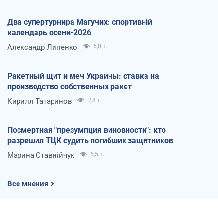
Два супертурнира Магучих: спортивній
календарь осени-2026
Александр Липенко
6,0 т.
Ракетный щит и меч Украины: ставка на
производство собственных ракет
Кирилл Татаринов
2,8 т.
Посмертная "презумпция виновности": кто
разрешил ТЦК судить погибших защитников
Марина Ставнійчук
6,5 т.
Все мнения