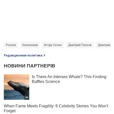
Россия
Эксклюзив
Игорь Сечин
Дмитрий Песков
Дмитрий Р
Редакционная политика