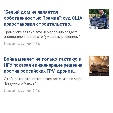
"Белый дом не является
собственностью Трампа": суд США
приостановил строительство
бального зала стоимостью 400 млн
Трамп уже заявил, что немедленно подаст
долларов
апелляцию, назвав это "ужасным решением"
8 часов назад
1,9 т.
Война меняет не только тактику: в
НГУ показали инженерные решения
против российских FPV-дронов.
Фото
Это "постапокалиптическая эстетика из мира
"Безумного Макса"
9 часов назад
7,4 т.