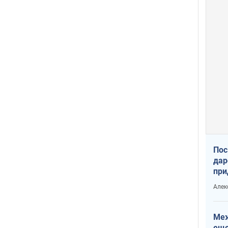
Пос
дар
при
Укр
Алек
Меж
еще