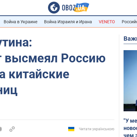
Война в Украине
Война Израиля и Ирана
VENETO
Россий
Важ
тина:
т высмеял Россию
а китайские
ниц
"У м
ново
Читати українською
чем 