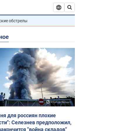
ские обстрелы
ное
еня для россиян плохие
сти": Селезнев предположил,
закончится "война складов"