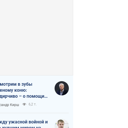
мотрим в зубы
еному коню:
дирчиво – о помощи
аине
6,2 т.
сандр Кирш
ду ужасной войной и
 худшим миром на