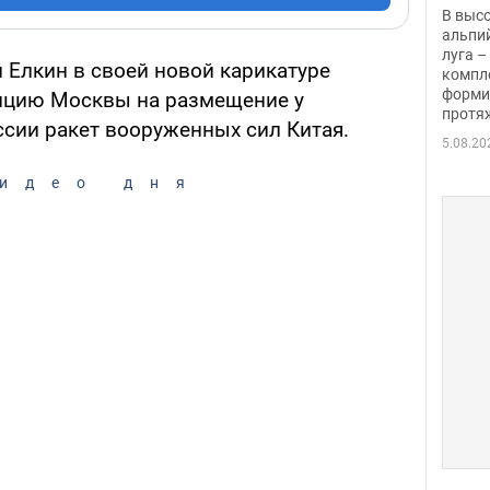
заби
В выс
альпи
луга –
 Елкин в своей новой карикатуре
компл
форми
ицию Москвы на размещение у
протяж
ссии ракет вооруженных сил Китая.
5.08.20
идео дня