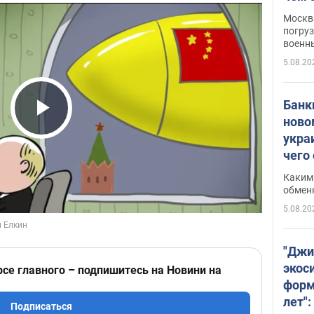
Москва
погруз
военн
5.08.20
Банки
ново
Play Video
укра
чего
Каким 
обмен
5.08.20
"Джи
экос
рсе главного – подпишитесь на Новини на
форм
лет":
Подписаться