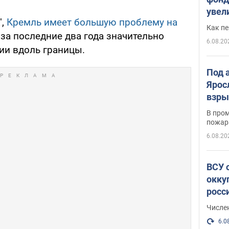
увел
",
Кремль имеет большую проблему на
не х
Как п
й за последние два года значительно
6.08.20
ии вдоль границы.
Под 
Ярос
взры
В пром
пожар
6.08.20
ВСУ 
окку
росс
Числе
6.0