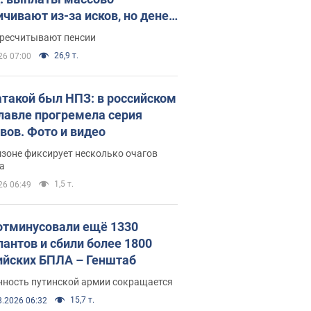
ичивают из-за исков, но денег
ватает
ересчитывают пенсии
26,9 т.
26 07:00
атакой был НПЗ: в российском
лавле прогремела серия
вов. Фото и видео
зоне фиксирует несколько очагов
а
1,5 т.
26 06:49
отминусовали ещё 1330
пантов и сбили более 1800
ийских БПЛА – Генштаб
нность путинской армии сокращается
15,7 т.
8.2026 06:32