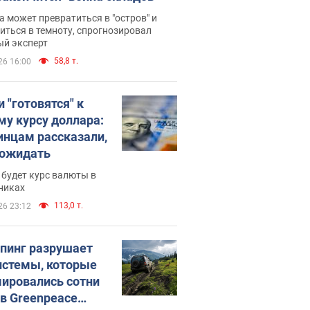
 может превратиться в "остров" и
иться в темноту, спрогнозировал
ый эксперт
58,8 т.
26 16:00
 "готовятся" к
му курсу доллара:
инцам рассказали,
 ожидать
будет курс валюты в
никах
113,0 т.
26 23:12
пинг разрушает
истемы, которые
ировались сотни
 в Greenpeace