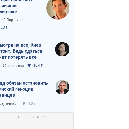
сийской
листике
лий Портников
5,3 т.
мотря на все, Киев
тоит. Ведь сдаться
чит потерять все
10,4 т.
а Айвазовская
ад обязан остановить
инский геноцид
аинцев
3,8 т.
ид Невзлин