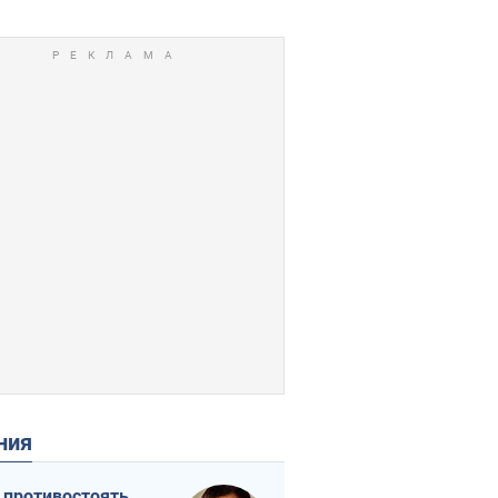
ения
 противостоять