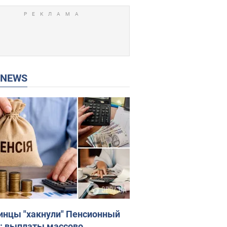
P NEWS
инцы "хакнули" Пенсионный
: выплаты массово