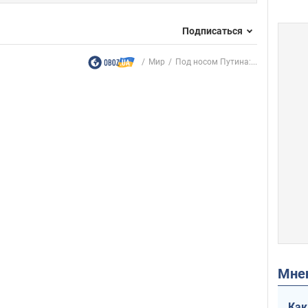
Подписаться
Мир
Под носом Путина:...
Мн
Как