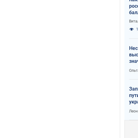
рос
бал
Вита
1
Нес
выс
зна
Ольг
Зап
пут
укр
Леон