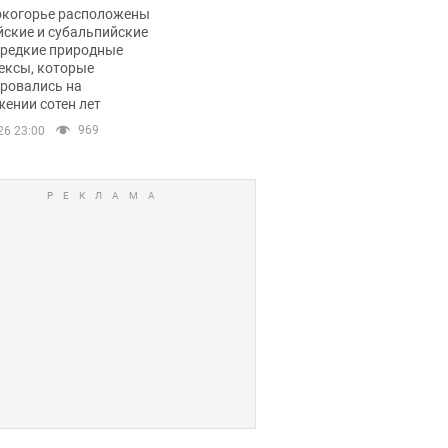
ли тревогу
окогорье расположены
йские и субальпийские
 редкие природные
ексы, которые
ровались на
ении сотен лет
969
26 23:00