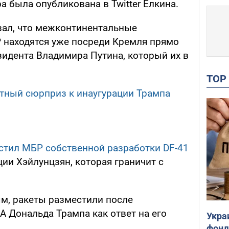
 была опубликована в Twitter Елкина.
азал, что межконтинентальные
 находятся уже посреди Кремля прямо
зидента Владимира Путина, который их в
TO
тный сюрприз к инаугурации Трампа
стил МБР собственной разработки DF-41
ии Хэйлунцзян, которая граничит с
м, ракеты разместили после
А Дональда Трампа как ответ на его
Укра
фонд