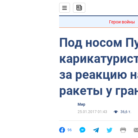
Герои войны
Под носом Пу
карикатурис
за реакцию н
ракеты у гра
Мир
25.01.2017 01:43
36,6 т.
96