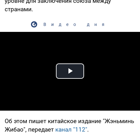
уровне для заключения союза между
странами.
Видео дня
Play Video
Об этом пишет китайское издание "Жэньминь
Жибао", передает
канал "112"
.