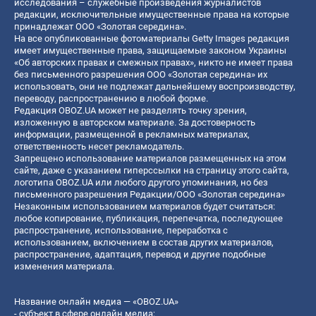
исследования – служебные произведения журналистов
редакции, исключительные имущественные права на которые
принадлежат ООО «Золотая середина».
На все опубликованные фотоматериалы Getty Images редакция
имеет имущественные права, защищаемые законом Украины
«Об авторских правах и смежных правах», никто не имеет права
без письменного разрешения ООО «Золотая середина» их
использовать, они не подлежат дальнейшему воспроизводству,
переводу, распространению в любой форме.
Редакция OBOZ.UA может не разделять точку зрения,
изложенную в авторском материале. За достоверность
информации, размещенной в рекламных материалах,
ответственность несет рекламодатель.
Запрещено использование материалов размещенных на этом
сайте, даже с указанием гиперссылки на страницу этого сайта,
логотипа OBOZ.UA или любого другого упоминания, но без
письменного разрешения Редакции/ООО «Золотая середина»
Незаконным использованием материалов будет считаться:
любое копирование, публикация, перепечатка, последующее
распространение, использование, переработка с
использованием, включением в состав других материалов,
распространение, адаптация, перевод и другие подобные
изменения материала.
Название онлайн медиа — «OBOZ.UA»
- субъект в сфере онлайн медиа;