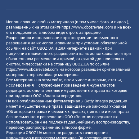
Использование любых материалов (в том числе фото- и видео-),
размещенных на этом сайте
https://www.obozrevatel.com
и на всех
его поддоменах, в любом виде строго запрещено.
Разрешается использование при получении письменного
разрешения на их использование и при условии обязательной
ссылки на сайт OBOZ.UA, а для интернет-изданий - при
получении письменного разрешения на их использование и при
обязательном размещении прямой, открытой для поисковых
систем, гиперссылки на страницу OBOZ.UA по ссылке
https://www.obozrevatel.com
, на которой размещен оригинальный
материал в первом абзаце материала.
Все материалы на этом сайте, в том числе интервью, статьи,
исследования – служебные произведения журналистов
редакции, исключительные имущественные права на которые
принадлежат ООО «Золотая середина».
На все опубликованные фотоматериалы Getty Images редакция
имеет имущественные права, защищаемые законом Украины
«Об авторских правах и смежных правах», никто не имеет права
без письменного разрешения ООО «Золотая середина» их
использовать, они не подлежат дальнейшему воспроизводству,
переводу, распространению в любой форме.
Редакция OBOZ.UA может не разделять точку зрения,
изложенную в авторском материале. За достоверность