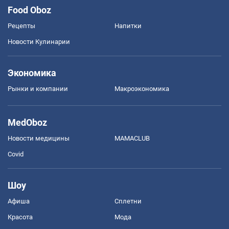
Food Oboz
Рецепты
Напитки
Новости Кулинарии
Экономика
Рынки и компании
Mакроэкономика
MedOboz
Новости медицины
MAMACLUB
Covid
Шоу
Афиша
Сплетни
Красота
Мода