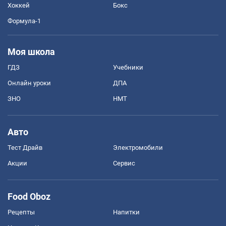
Хоккей
Бокс
Формула-1
Моя школа
ГДЗ
Учебники
Онлайн уроки
ДПА
ЗНО
НМТ
Авто
Тест Драйв
Электромобили
Акции
Сервис
Food Oboz
Рецепты
Напитки