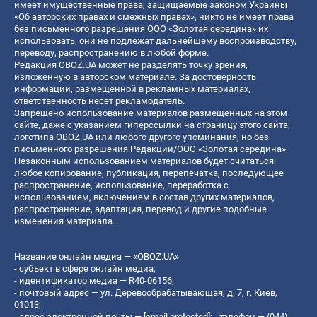
имеет имущественные права, защищаемые законом Украины
«Об авторских правах и смежных правах», никто не имеет права
без письменного разрешения ООО «Золотая середина» их
использовать, они не подлежат дальнейшему воспроизводству,
переводу, распространению в любой форме.
Редакция OBOZ.UA может не разделять точку зрения,
изложенную в авторском материале. За достоверность
информации, размещенной в рекламных материалах,
ответственность несет рекламодатель.
Запрещено использование материалов размещенных на этом
сайте, даже с указанием гиперссылки на страницу этого сайта,
логотипа OBOZ.UA или любого другого упоминания, но без
письменного разрешения Редакции/ООО «Золотая середина»
Незаконным использованием материалов будет считаться:
любое копирование, публикация, перепечатка, последующее
распространение, использование, переработка с
использованием, включением в состав других материалов,
распространение, адаптация, перевод и другие подобные
изменения материала.
Название онлайн медиа — «OBOZ.UA»
- субъект в сфере онлайн медиа;
- идентификатор медиа — R40-06156;
- почтовый адрес — ул. Деревообрабатывающая, д. 7, г. Киев,
01013;
- адрес электронной почты —
[email protected]
; - телефон — (044)