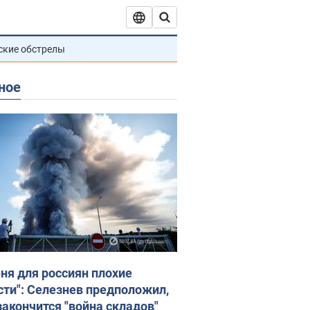
ские обстрелы
ное
еня для россиян плохие
сти": Селезнев предположил,
закончится "война складов"