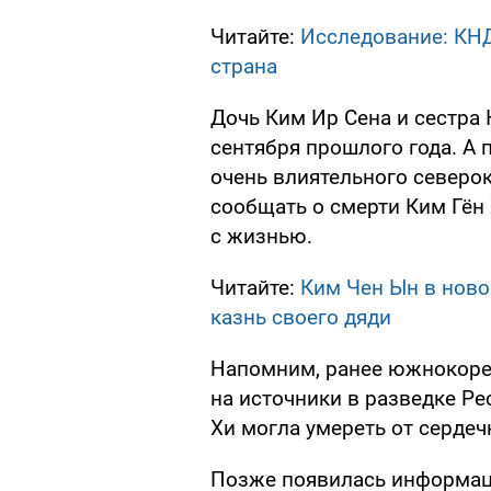
Читайте:
Исследование: КНД
страна
Дочь Ким Ир Сена и сестра 
сентября прошлого года. А п
очень влиятельного северо
сообщать о смерти Ким Гён 
с жизнью.
Читайте:
Ким Чен Ын в нов
казнь своего дяди
Напомним, ранее южнокорей
на источники в разведке Р
Хи могла умереть от сердеч
Позже появилась информаци