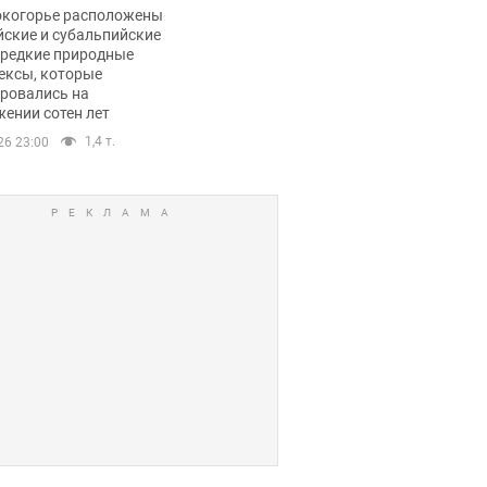
ли тревогу
окогорье расположены
йские и субальпийские
 редкие природные
ексы, которые
ровались на
ении сотен лет
1,4 т.
26 23:00