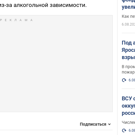
из-за алкогольной зависимости.
увел
не х
Как п
6.08.20
Под 
Ярос
взры
В пром
пожар
6.0
ВСУ 
окку
росс
Числе
Подписаться
6.0