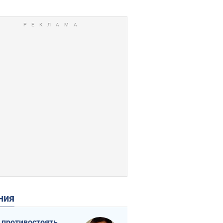
ения
 противостоять