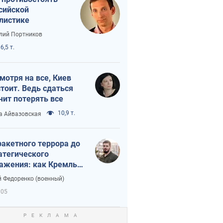
сийской
листике
лий Портников
6,5 т.
мотря на все, Киев
тоит. Ведь сдаться
чит потерять все
10,9 т.
а Айвазовская
ракетного террора до
атегического
ажения: как Кремль
нал себя в ловушку
 Федоренко (военный)
105