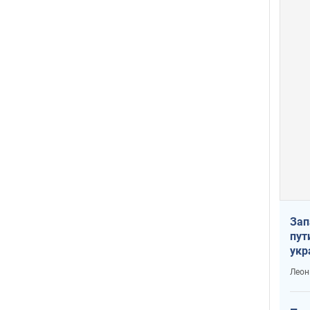
Зап
пут
укр
Леон