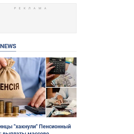
P NEWS
инцы "хакнули" Пенсионный
: выплаты массово