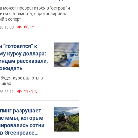
 может превратиться в "остров" и
иться в темноту, спрогнозировал
ый эксперт
60,1 т.
26 16:00
 "готовятся" к
му курсу доллара:
инцам рассказали,
 ожидать
будет курс валюты в
никах
117,1 т.
26 23:12
пинг разрушает
истемы, которые
ировались сотни
 в Greenpeace