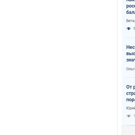
рос
бал
Вита
1
Нес
выс
зна
Ольг
От 
стр
пор
заг
Юрий