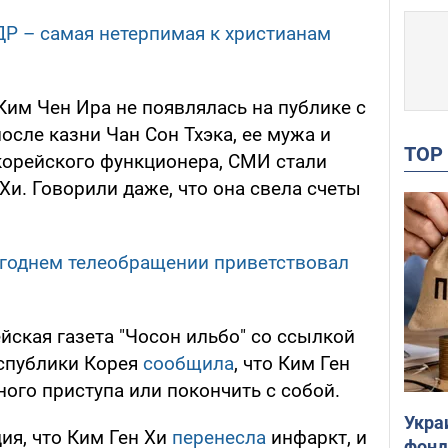
Р – самая нетерпимая к христианам
Ким Чен Ира не появлялась на публике с
осле казни Чан Сон Тхэка, ее мужа и
TO
корейского функционера, СМИ стали
Хи. Говорили даже, что она свела счеты
огоднем телеобращении приветствовал
ская газета "Чосон ильбо" со ссылкой
еспублики Корея
сообщила
, что Ким Ген
ного приступа или покончить с собой.
Укра
я, что Ким Ген Хи
перенесла
инфаркт, и
фонд