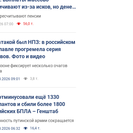
ичивают из-за исков, но денег
ватает
ересчитывают пенсии
56,0 т.
26 07:00
атакой был НПЗ: в российском
лавле прогремела серия
вов. Фото и видео
зоне фиксирует несколько очагов
а
3,8 т.
8.2026 09:01
отминусовали ещё 1330
пантов и сбили более 1800
ийских БПЛА – Генштаб
нность путинской армии сокращается
16,4 т.
8.2026 06:32