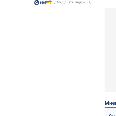
Мир
Тетя лидера КНДР...
Мн
Как