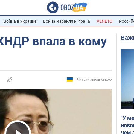
Война в Украине
Война Израиля и Ирана
VENETO
Россий
Важ
КНДР впала в кому
Читати українською
"У м
ново
чем 