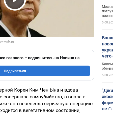
Play Video
Москва
погруз
военн
5.08.20
Банки
ново
укра
чего
рсе главного – подпишитесь на Новини на
Каким 
обмен
Подписаться
5.08.20
верной Кореи Ким Чен Ына и вдова
"Джи
экос
не совершала самоубийство, а впала в
форм
риже она перенесла серьезную операцию
лет":
аходится в вегетативном состоянии,