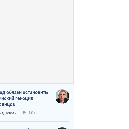
ад обязан остановить
инский геноцид
аинцев
4,8 т.
ид Невзлин