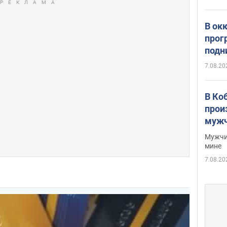
В ок
прог
подн
виде
7.08.20
В Ко
прои
мужч
Мужчи
мине
7.08.20