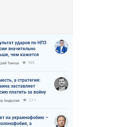
ультат ударов по НПЗ
сии значительно
ьше, чем кажется
903
рий Томчук
месть, а стратегия:
аина заставляет
сию платить за войну
2,1 т.
ор Андрусив
ет на украинофобию –
полонофобия, а