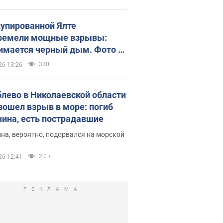
купированной Ялте
ремели мощные взрывы:
имается черный дым. Фото и
о
330
26 13:26
блево в Николаевской области
зошел взрыв в море: погиб
ина, есть пострадавшие
на, вероятно, подорвался на морской
2,0 т.
26 12:41