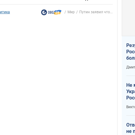
итика
Мир
Путин заявил что...
Рез
Рос
бол
Дмит
Не 
Укр
Рос
Викт
Отв
не 