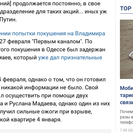
ний] продолжается постоянно, в свое
TO
разделение для таких акций... иных уж
 Путин.
нии попытки покушения на Владимира
27 февраля "Первым каналом". По
того покушения в Одессе был задержан
маев, который
уже дал признательные
февраля, однако о том, что он готовил
е никакой информации не было. Свой
Моби
тари
л осуществить при помощи двух
связ
 и Руслана Мадаева, однако один из них
жало
олучил сильные ожоги при взрыве,
Почем
разы и
кой квартире 4 января.
телеф
7.08.20