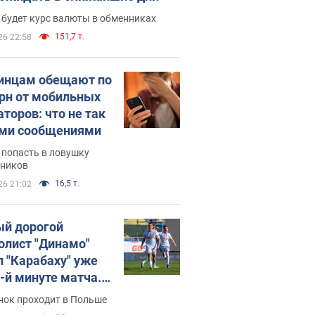
 будет курс валюты в обменниках
151,7 т.
26 22:58
инцам обещают по
грн от мобильных
аторов: что не так
ими сообщениями
 попасть в ловушку
ников
16,5 т.
26 21:02
й дорогой
олист "Динамо"
л "Карабаху" уже
0-й минуте матча.
о
нок проходит в Польше