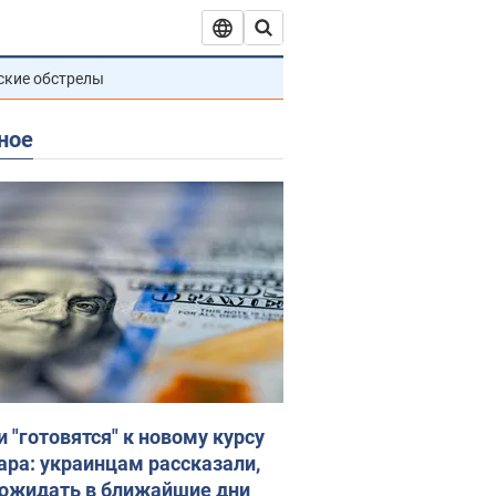
ские обстрелы
ное
и "готовятся" к новому курсу
ара: украинцам рассказали,
 ожидать в ближайшие дни