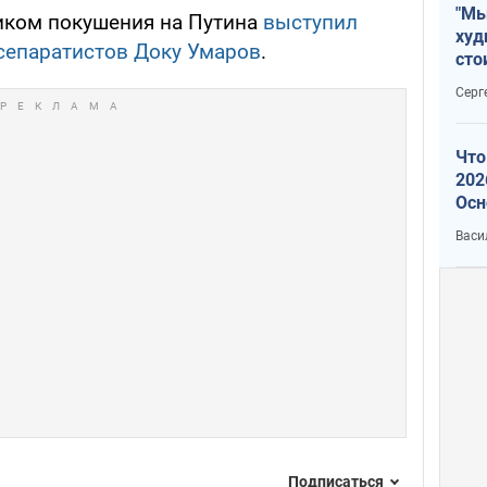
"Мы
иком покушения на Путина
выступил
худ
 сепаратистов Доку Умаров
.
сто
отч
Серг
рак
Что
202
Осн
нов
Васи
Подписаться