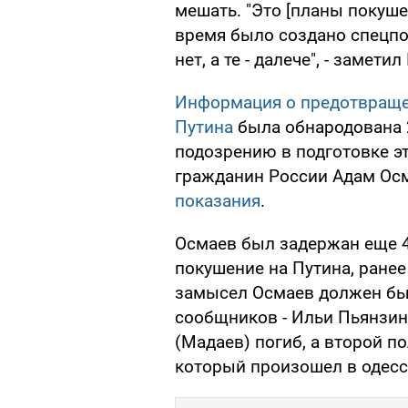
мешать. "Это [планы покуше
время было создано спецпод
нет, а те - далече", - заметил
Информация о предотвраще
Путина
была обнародована 
подозрению в подготовке э
гражданин России Адам Ос
показания
.
Осмаев был задержан еще 4 
покушение на Путина, ране
замысел Осмаев должен бы
сообщников - Ильи Пьянзина
(Мадаев) погиб, а второй п
который произошел в одесс