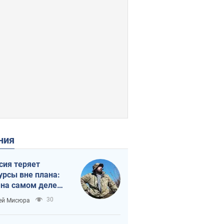
ения
сия теряет
урсы вне плана:
 на самом деле
тует темп войны
30
ей Мисюра