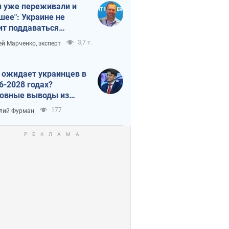
 уже переживали и
шее": Украине не
ит поддаваться
аянию из-за
3,7 т.
ей Марченко, эксперт
етного террора
 ожидает украинцев в
6-2028 годах?
овные выводы из
ых прогнозов от НБУ
177
лий Фурман