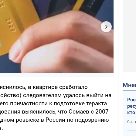
Мн
яснилось, в квартире сработало
ойство) следователям удалось выйти на
Рос
 его причастности к подготовке теракта
рес
дования выяснилось, что Осмаев с 2007
кто
дик
одном розыске в России по подозрению
Серг
в.