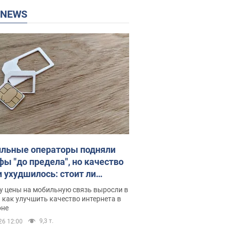
P NEWS
льные операторы подняли
фы "до предела", но качество
и ухудшилось: стоит ли
ваться на цены
у цены на мобильную связь выросли в
 как улучшить качество интернета в
оне
9,3 т.
26 12:00