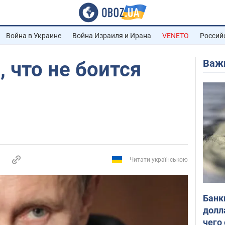
Война в Украине
Война Израиля и Ирана
VENETO
Россий
Важ
, что не боится
Читати українською
Банк
долл
чего