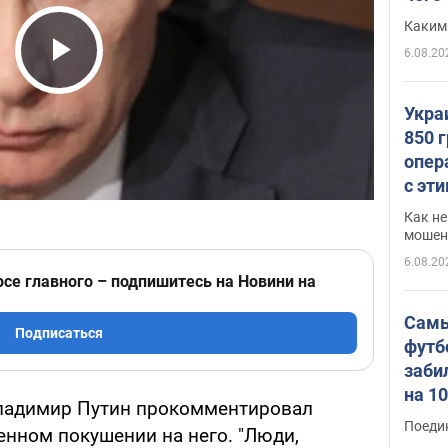
Каким
6.08.20
Play Video
Укра
850 
опер
с эт
Как не
мошен
6.08.20
рсе главного – подпишитесь на Новини на
Самы
Подписаться
футб
заби
на 1
ладимир Путин прокомментировал
Виде
Поеди
нном покушении на него. "Люди,