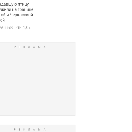
пичный маршрут.
адавшую птицу
ужили на границе
кой и Черкасской
тей
1,8 т.
26 11:09