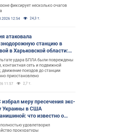
ации. Фото и видео
зоне фиксирует несколько очагов
а
24,3 т.
8.2026 12:54
ия атаковала
знодорожную станцию в
вой в Харьковской области:
 погибшие и раненые
ультате удара БПЛА были повреждены
, контактная сеть и подвижной
; движение поездов до станции
нно приостановлено
2,7 т.
26 11:57
 избрал меру пресечения экс-
у Украины в США
анишиной: что известно о
е полностью удовлетворил
айство прокуратуры