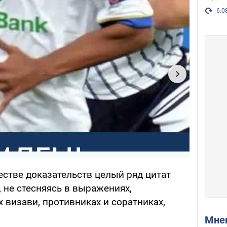
6.0
естве доказательств целый ряд цитат
, не стесняясь в выражениях,
 визави, противниках и соратниках,
Мн