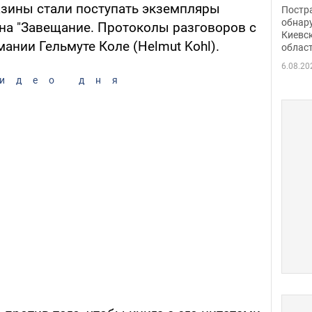
нети
азины стали поступать экземпляры
Постр
Фото
обнар
на "Завещание. Протоколы разговоров с
Киевс
мании Гельмуте Коле (Helmut Kohl).
облас
6.08.20
идео дня