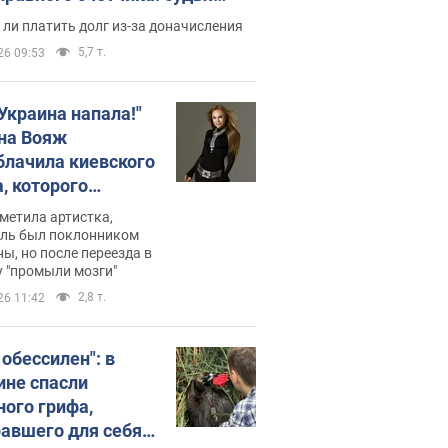
с неожиданное решение
ли платить долг из-за доначисления
5,7 т.
26 09:53
 Украина напала!"
на Вояж
блачила киевского
, которого
омбировали": он
метила артистка,
 русского не знал,
ель был поклонником
ы, но после переезда в
перь хочет
 "промыли мозги"
цида украинцев
2,8 т.
26 11:42
 обессилен": в
ине спасли
ного грифа,
авшего для себя