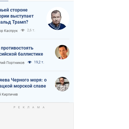
чьей стороне
ории выступает
альд Трамп?
2,6 т.
ор Каспрук
 противостоять
сийской баллистике
19,2 т.
лий Портников
яева Черного моря: о
ацкой морской славе
 Кирпичев