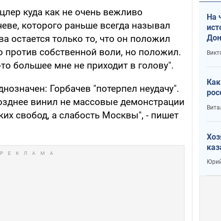
нцлер куда как не очень вежливо
На 
чеве, которого раньше всегда называл
ист
Дон
ва остается только то, что он положил
о против собственной воли, но положил.
Викт
-то большее мне не приходит в голову".
Как
днозначен: Горбачев "потерпел неудачу".
рос
позднее винил не массовые демонстрации
Вита
их свобод, а слабость Москвы", - пишет
Хоз
каз
Юрий