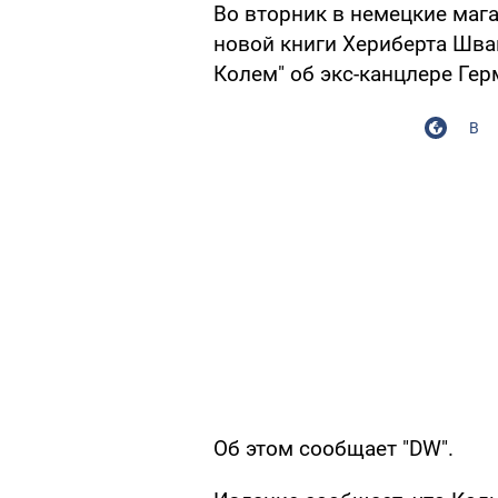
Во вторник в немецкие маг
новой книги Хериберта Шва
Колем" об экс-канцлере Гер
В
Об этом сообщает "DW".