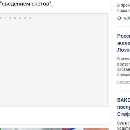
опер
"сведением счетов".
В пром
пожар
6.0
Росс
желе
Лозо
есть
В рез
вокзал
состав
време
6.08.20
ВАКС
посл
Стеф
деле
Суд н
ходат