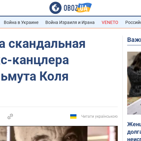
Война в Украине
Война Израиля и Ирана
VENETO
Россий
Важ
а скандальная
кс-канцлера
льмута Коля
Читати українською
Женщ
долга
неис