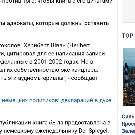
 против того, чтобы книга с его цитатами
ты адвокаты, которые должны оставить
TO
токолов" Хериберт Шван (Heribert
ти, цитировал для ее написания записи
сделанные в 2001-2002 годах. Но в
нал их собственностью экс-канцлера,
ь эти аудиоматериалы", - сообщает
 немецких политиков: деклараций в духе
Силы
 публикации книга была предоставлена в
Ярос
 немецкому еженедельнику Der Spiegel,
Зеле