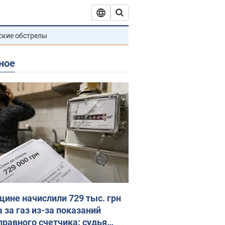
ские обстрелы
ное
ине начислили 729 тыс. грн
 за газ из-за показаний
правного счетчика: судья