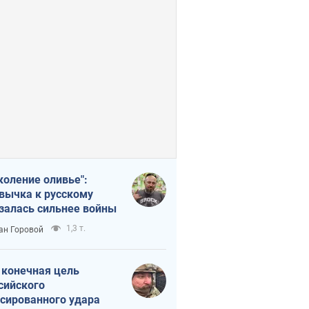
коление оливье":
вычка к русскому
залась сильнее войны
1,3 т.
ан Горовой
 конечная цель
сийского
сированного удара