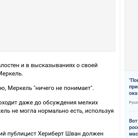
алостен и в высказываниях о своей
Меркель.
"По
при
ию, Меркель "ничего не понимает".
ока
доходит даже до обсуждения мелких
Русл
ель не могла нормально есть, используя
Вот
рос
кий публицист Хериберт Шван должен
мас