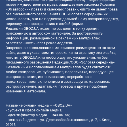
имеет имущественные права, защищаемые законом Украины
«Об авторских правах и смежных правах», никто не имеет права
без письменного разрешения ООО «Золотая середина» их
использовать, они не подлежат дальнейшему воспроизводству,
переводу, распространению в любой форме.
Редакция OBOZ.UA может не разделять точку зрения,
изложенную в авторском материале. За достоверность
информации, размещенной в рекламных материалах,
ответственность несет рекламодатель.
Запрещено использование материалов размещенных на этом
сайте, даже с указанием гиперссылки на страницу этого сайта,
логотипа OBOZ.UA или любого другого упоминания, но без
письменного разрешения Редакции/ООО «Золотая середина»
Незаконным использованием материалов будет считаться:
любое копирование, публикация, перепечатка, последующее
распространение, использование, переработка с
использованием, включением в состав других материалов,
распространение, адаптация, перевод и другие подобные
изменения материала.
Название онлайн медиа — «OBOZ.UA»
- субъект в сфере онлайн медиа;
- идентификатор медиа — R40-06156;
- почтовый адрес — ул. Деревообрабатывающая, д. 7, г. Киев,
01013;