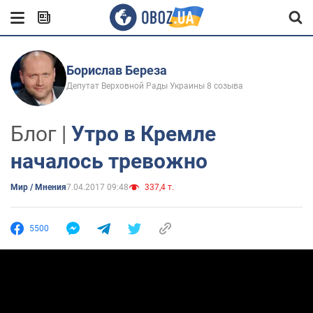
Борислав Береза
Депутат Верховной Рады Украины 8 созыва
Блог |
Утро в Кремле
началось тревожно
Мир / Мнения
7.04.2017 09:48
337,4 т.
5500