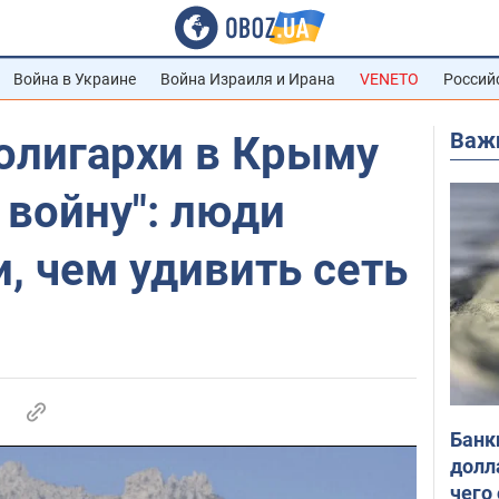
Война в Украине
Война Израиля и Ирана
VENETO
Россий
Важ
олигархи в Крыму
войну": люди
, чем удивить сеть
Банк
долл
чего