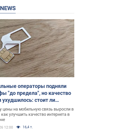
P NEWS
льные операторы подняли
фы "до предела", но качество
и ухудшилось: стоит ли
ваться на цены
у цены на мобильную связь выросли в
 как улучшить качество интернета в
оне
16,4 т.
26 12:00