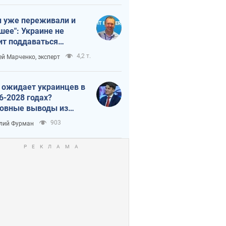
 уже переживали и
шее": Украине не
ит поддаваться
аянию из-за
4,2 т.
ей Марченко, эксперт
етного террора
 ожидает украинцев в
6-2028 годах?
овные выводы из
ых прогнозов от НБУ
903
лий Фурман