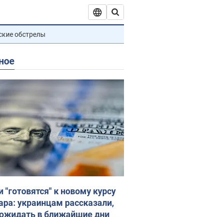
ские обстрелы
ное
и "готовятся" к новому курсу
ара: украинцам рассказали,
 ожидать в ближайшие дни