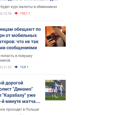
 будет курс валюты в обменниках
152,1 т.
26 22:58
инцам обещают по
грн от мобильных
аторов: что не так
ими сообщениями
 попасть в ловушку
ников
16,8 т.
26 21:02
й дорогой
олист "Динамо"
л "Карабаху" уже
0-й минуте матча.
о
нок проходит в Польше