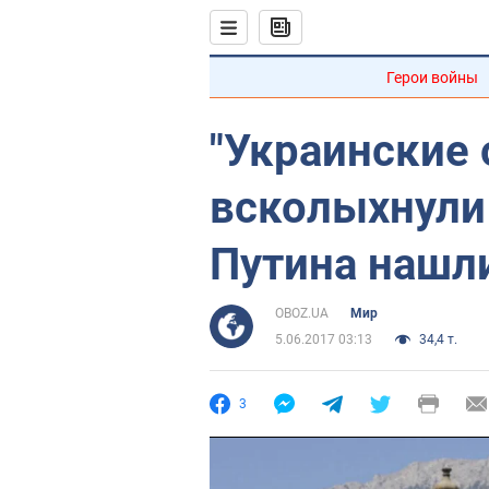
Герои войны
"Украинские 
всколыхнули 
Путина нашли
OBOZ.UA
Мир
5.06.2017 03:13
34,4 т.
3