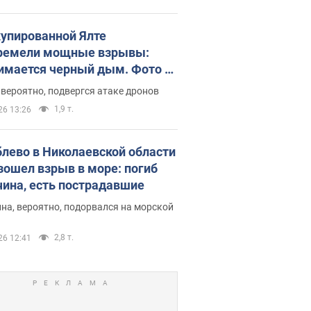
купированной Ялте
ремели мощные взрывы:
имается черный дым. Фото и
о
 вероятно, подвергся атаке дронов
1,9 т.
26 13:26
блево в Николаевской области
зошел взрыв в море: погиб
ина, есть пострадавшие
на, вероятно, подорвался на морской
2,8 т.
26 12:41