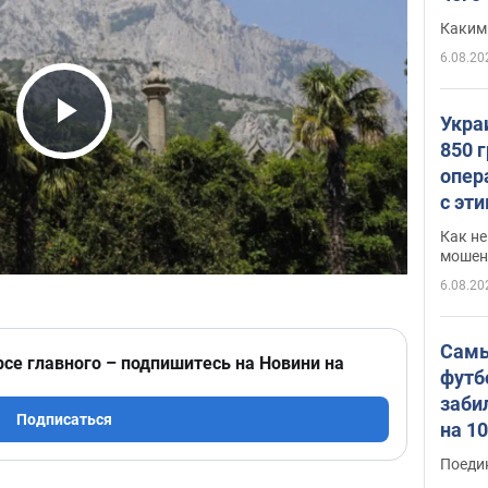
Каким
6.08.20
Укра
Play Video
850 
опер
с эт
Как не
мошен
6.08.20
Самы
рсе главного – подпишитесь на Новини на
футб
заби
Подписаться
на 1
Виде
Поеди