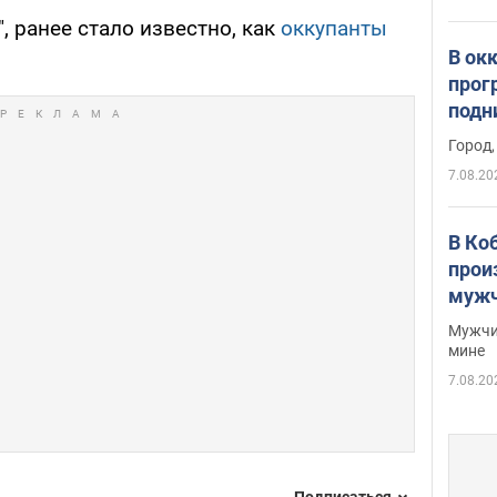
, ранее стало известно, как
оккупанты
В ок
прог
подн
виде
Город,
7.08.20
В Ко
прои
мужч
Мужчи
мине
7.08.20
Подписаться