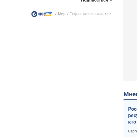
Мир
"Украинские олигархи в...
Мн
Рос
рес
кто
дик
Серг