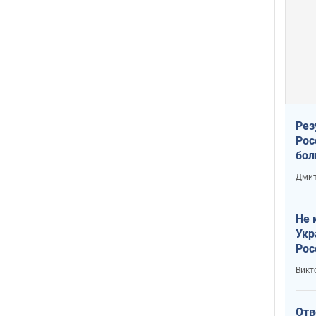
Рез
Рос
бол
Дмит
Не 
Укр
Рос
Викт
Отв