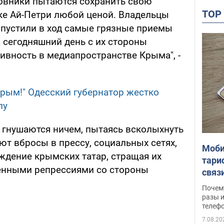
новники пытаются сохранить свою
TO
ке Ай-Петри любой ценой. Владельцы
пустили в ход самые грязные приемы
сегодняшний день с их стороны
ивность в медиапространстве Крыма", -
Крым!" Одесский губернатор жестко
лу
е гнушаются ничем, пытаясь всколыхнуть
т вбросы в прессу, социальных сетях,
Моби
ждение крымских татар, стращая их
тари
енными репрессиями со стороны
связ
жало
Почем
разы и
телеф
7.08.20