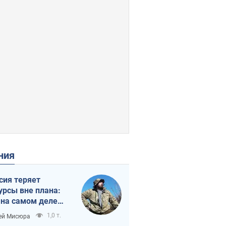
ения
сия теряет
урсы вне плана:
 на самом деле
тует темп войны
1,0 т.
ей Мисюра