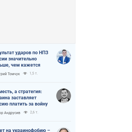
ультат ударов по НПЗ
сии значительно
ьше, чем кажется
1,5 т.
рий Томчук
месть, а стратегия:
аина заставляет
сию платить за войну
2,6 т.
ор Андрусив
ет на украинофобию –