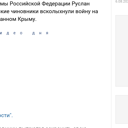
6.08.20
умы Российской Федерации Руслан
ские чиновники всколыхнули войну на
ванном Крыму.
идео дня
сти".