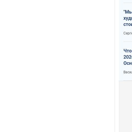
"Мы
худ
сто
отч
Серг
рак
Что
202
Осн
нов
Васи