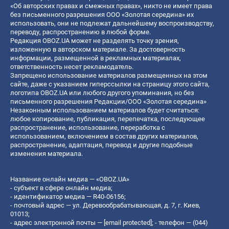
«Об авторских правах и смежных правах», никто не имеет права
без письменного разрешения ООО «Золотая середина» их
использовать, они не подлежат дальнейшему воспроизводству,
переводу, распространению в любой форме.
Редакция OBOZ.UA может не разделять точку зрения,
изложенную в авторском материале. За достоверность
информации, размещенной в рекламных материалах,
ответственность несет рекламодатель.
Запрещено использование материалов размещенных на этом
сайте, даже с указанием гиперссылки на страницу этого сайта,
логотипа OBOZ.UA или любого другого упоминания, но без
письменного разрешения Редакции/ООО «Золотая середина»
Незаконным использованием материалов будет считаться:
любое копирование, публикация, перепечатка, последующее
распространение, использование, переработка с
использованием, включением в состав других материалов,
распространение, адаптация, перевод и другие подобные
изменения материала.
Название онлайн медиа — «OBOZ.UA»
- субъект в сфере онлайн медиа;
- идентификатор медиа — R40-06156;
- почтовый адрес — ул. Деревообрабатывающая, д. 7, г. Киев,
01013;
- адрес электронной почты —
[email protected]
; - телефон — (044)