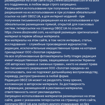
размещенных на этом сайте
https://www.obozrevatel.com
и на всех
его поддоменах, в любом виде строго запрещено.
Разрешается использование при получении письменного
разрешения на их использование и при условии обязательной
ссылки на сайт OBOZ.UA, а для интернет-изданий - при
получении письменного разрешения на их использование и при
обязательном размещении прямой, открытой для поисковых
систем, гиперссылки на страницу OBOZ.UA по ссылке
https://www.obozrevatel.com
, на которой размещен оригинальный
материал в первом абзаце материала.
Все материалы на этом сайте, в том числе интервью, статьи,
исследования – служебные произведения журналистов
редакции, исключительные имущественные права на которые
принадлежат ООО «Золотая середина».
На все опубликованные фотоматериалы Getty Images редакция
имеет имущественные права, защищаемые законом Украины
«Об авторских правах и смежных правах», никто не имеет права
без письменного разрешения ООО «Золотая середина» их
использовать, они не подлежат дальнейшему воспроизводству,
переводу, распространению в любой форме.
Редакция OBOZ.UA может не разделять точку зрения,
изложенную в авторском материале. За достоверность
информации, размещенной в рекламных материалах,
ответственность несет рекламодатель.
Запрещено использование материалов размещенных на этом
сайте, даже с указанием гиперссылки на страницу этого сайта,
логотипа OBOZ.UA или любого другого упоминания, но без