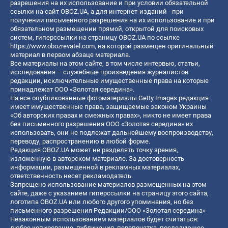
разрешения на их использование и при условии обязательной
ссылки на сайт OBOZ.UA, а для интернет-изданий - при
получении письменного разрешения на их использование и при
обязательном размещении прямой, открытой для поисковых
систем, гиперссылки на страницу OBOZ.UA по ссылке
https://www.obozrevatel.com
, на которой размещен оригинальный
материал в первом абзаце материала.
Все материалы на этом сайте, в том числе интервью, статьи,
исследования – служебные произведения журналистов
редакции, исключительные имущественные права на которые
принадлежат ООО «Золотая середина».
На все опубликованные фотоматериалы Getty Images редакция
имеет имущественные права, защищаемые законом Украины
«Об авторских правах и смежных правах», никто не имеет права
без письменного разрешения ООО «Золотая середина» их
использовать, они не подлежат дальнейшему воспроизводству,
переводу, распространению в любой форме.
Редакция OBOZ.UA может не разделять точку зрения,
изложенную в авторском материале. За достоверность
информации, размещенной в рекламных материалах,
ответственность несет рекламодатель.
Запрещено использование материалов размещенных на этом
сайте, даже с указанием гиперссылки на страницу этого сайта,
логотипа OBOZ.UA или любого другого упоминания, но без
письменного разрешения Редакции/ООО «Золотая середина»
Незаконным использованием материалов будет считаться:
любое копирование, публикация, перепечатка, последующее