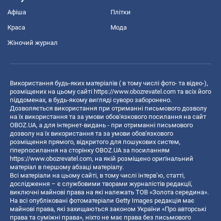
Афіша
Плітки
Краса
Мода
Жіночий журнал
Використання будь-яких матеріалів ( в тому числі фото- та відео-),
розміщених на цьому сайті
https://www.obozrevatel.com
та всіх його
піддоменах, в будь-якому вигляді суворо заборонено.
Дозволяється використання при отриманні письмового дозволу
на їх використання та за умови обов'язкового посилання на сайт
OBOZ.UA, а для інтернет-видань - при отриманні письмового
дозволу на їх використання та за умови обов'язкового
розміщення прямого, відкритого для пошукових систем,
гіперпосилання на сторінку OBOZ.UA за посиланням
https://www.obozrevatel.com
, на якій розміщено оригінальний
матеріал в першому абзаці матеріалу.
Всі матеріали на цьому сайті, в тому числі інтерв’ю, статті,
дослідження – є службовими творами журналістів редакції,
виключні майнові права на які належать ТОВ «Золота середина».
На всі опубліковані фотоматеріали Getty Images редакція має
майнові права, які захищаються законом України «Про авторські
права та суміжні права», ніхто не має права без письмового