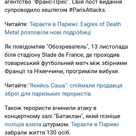
агентство "Франс-Прес". Свій пост видання
супроводило хештегом #ParisAttacks.
Читайте:
Теракти в Парижі: Eagles of Death
Metal розповіли нові подробиці
Як повідомляв "Обозреватель", 13 листопада
біля стадіону Stade de France, де проходив
товариський футбольний матч між збірними
Франції та Німеччини, прогриміли вибухи.
Читайте:
"Якийсь Саша": спіймали продавця
зброї для паризьких терористів
Також терористи вчинили атаку в
концертному залі "Батаклан", який пізніше
поліція взяла
штурмом.
Теракти в Парижі
забрали життя 130 осіб.