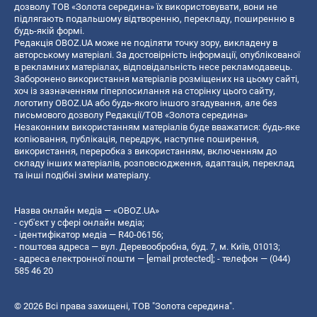
дозволу ТОВ «Золота середина» їх використовувати, вони не
підлягають подальшому відтворенню, перекладу, поширенню в
будь-якій формі.
Редакція OBOZ.UA може не поділяти точку зору, викладену в
авторському матеріалі. За достовірність інформації, опублікованої
в рекламних матеріалах, відповідальність несе рекламодавець.
Заборонено використання матеріалів розміщених на цьому сайті,
хоч із зазначенням гіперпосилання на сторінку цього сайту,
логотипу OBOZ.UA або будь-якого іншого згадування, але без
письмового дозволу Редакції/ТОВ «Золота середина»
Незаконним використанням матеріалів буде вважатися: будь-яке
копiювання, публiкацiя, передрук, наступне поширення,
використання, переробка з використанням, включенням до
складу інших матеріалів, розповсюдження, адаптація, переклад
та інші подібні зміни матеріалу.
Назва онлайн медіа — «OBOZ.UA»
- суб'єкт у сфері онлайн медіа;
- ідентифікатор медіа — R40-06156;
- поштова адреса — вул. Деревообробна, буд. 7, м. Київ, 01013;
- адреса електронної пошти —
[email protected]
; - телефон — (044)
585 46 20
© 2026 Всі права захищені, ТОВ "Золота середина".