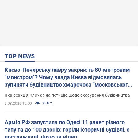
TOP NEWS
Києво-Печерську лавру закриють 80-метровим
"монстром"? Чому влада Києва відмовилась
зупиняти будівництво хмарочоса "московського
вірянина"
Яка реакція Кличка на петицію щодо скасування будівництва
33,8 т.
9.08.2026 12:00
Армія РФ запустила по Одесі 11 ракет різного
типу та до 100 дронів: горіли історичні будівлі, є
постраждалі. Фото та відео