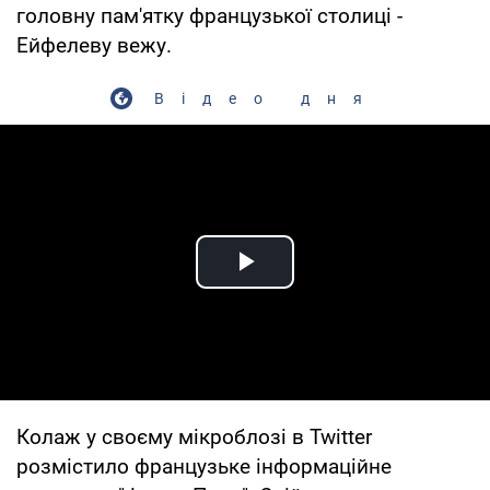
головну пам'ятку французької столиці -
Ейфелеву вежу.
Відео дня
Play Video
Колаж у своєму мікроблозі в Twitter
розмістило французьке інформаційне