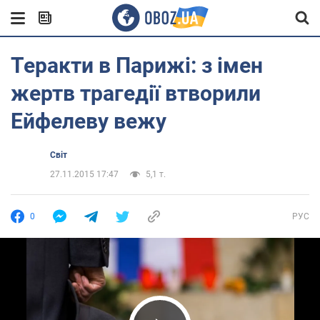
Теракти в Парижі: з імен
жертв трагедії втворили
Ейфелеву вежу
Світ
27.11.2015 17:47
5,1 т.
0
РУС