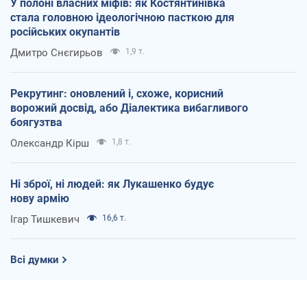
У полоні власних міфів: як Костянтинівка
стала головною ідеологічною пасткою для
російських окупантів
Дмитро Снєгирьов
1,9 т.
Рекрутинг: оновлений і, схоже, корисний
ворожий досвід, або Діалектика вибагливого
боягузтва
Олександр Кірш
1,8 т.
Ні зброї, ні людей: як Лукашенко будує
нову армію
Ігар Тишкевич
16,6 т.
Всі думки