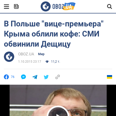
В Польше "вице-премьера"
Крыма облили кофе: СМИ
обвинили Дещицу
OBOZ.UA
Мир
1.10.2015 23:17
11,2 т.
76