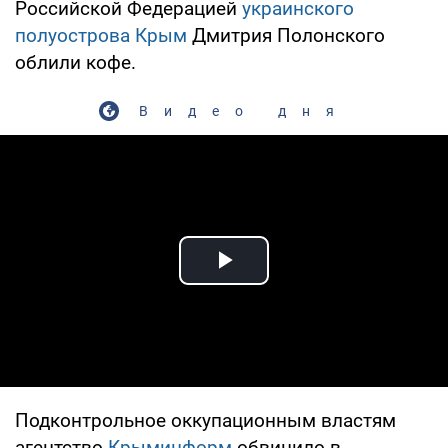
Российской Федерацией
украинского
полуострова Крым
Дмитрия Полонского
облили кофе.
Видео дня
Play Video
Подконтрольное оккупационным властям
агентство
Крыминформ
обвинило в