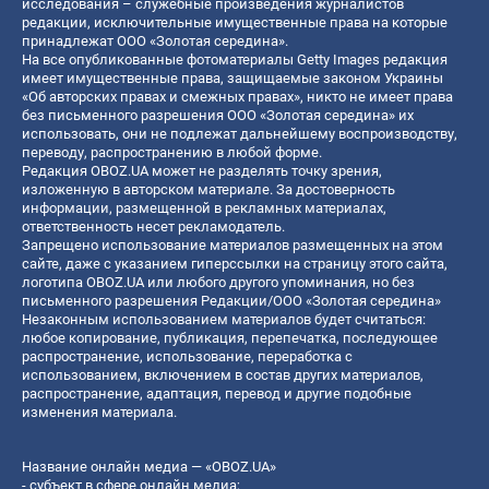
исследования – служебные произведения журналистов
редакции, исключительные имущественные права на которые
принадлежат ООО «Золотая середина».
На все опубликованные фотоматериалы Getty Images редакция
имеет имущественные права, защищаемые законом Украины
«Об авторских правах и смежных правах», никто не имеет права
без письменного разрешения ООО «Золотая середина» их
использовать, они не подлежат дальнейшему воспроизводству,
переводу, распространению в любой форме.
Редакция OBOZ.UA может не разделять точку зрения,
изложенную в авторском материале. За достоверность
информации, размещенной в рекламных материалах,
ответственность несет рекламодатель.
Запрещено использование материалов размещенных на этом
сайте, даже с указанием гиперссылки на страницу этого сайта,
логотипа OBOZ.UA или любого другого упоминания, но без
письменного разрешения Редакции/ООО «Золотая середина»
Незаконным использованием материалов будет считаться:
любое копирование, публикация, перепечатка, последующее
распространение, использование, переработка с
использованием, включением в состав других материалов,
распространение, адаптация, перевод и другие подобные
изменения материала.
Название онлайн медиа — «OBOZ.UA»
- субъект в сфере онлайн медиа;