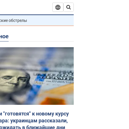
ские обстрелы
ное
и "готовятся" к новому курсу
ара: украинцам рассказали,
 ожидать в ближайшие дни