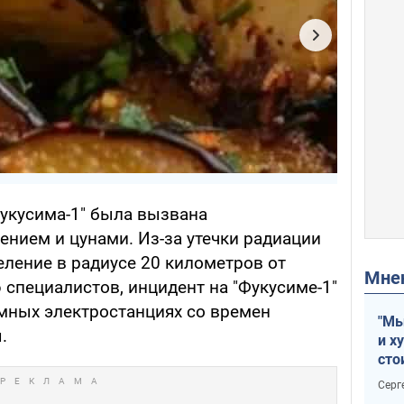
Фукусима-1" была вызвана
нием и цунами. Из-за утечки радиации
еление в радиусе 20 километров от
Мн
специалистов, инцидент на "Фукусиме-1"
мных электростанциях со времен
"Мы
.
и х
сто
отч
Серг
рак