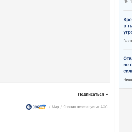
1
Кре
в т
угр
лог
Викт
Отв
не 
сил
гос
Нико
Подписаться
Мир
Япония перезапустит АЭС...