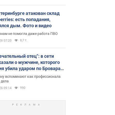
атеринбурге атакован склад
erries: есть попадания,
ялся дым. Фото и видео
янам не помогла даже работа ПВО
8,7 т.
26 07:20
ечательный отец": в сети
казали о мужчине, которого
ия убила ударом по Броварам.
ну вспоминают как профессионала
 дела
990
26 09:14