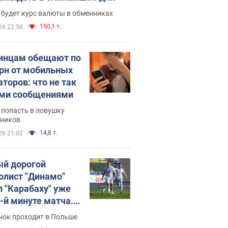
 будет курс валюты в обменниках
150,1 т.
26 22:58
инцам обещают по
грн от мобильных
аторов: что не так
ими сообщениями
 попасть в ловушку
ников
14,8 т.
26 21:02
й дорогой
олист "Динамо"
л "Карабаху" уже
0-й минуте матча.
о
нок проходит в Польше