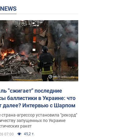
P NEWS
ль "сжигает" последние
сы баллистики в Украине: что
т далее? Интервью с Шарпом
 страна-агрессор установила "рекорд"
личеству запущенных по Украине
стических ракет
45,2 т.
26 07:00