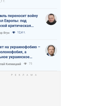
,1 т.
мль переносит войну
ыл Европы: под
озой критическая
истика
12,4 т.
ор Ягун
ет на украинофобию –
полонофобия, а
ьное украинское
ударство
75
лай Княжицкий