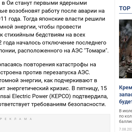
и в Ои станут первыми ядерными
TO
рые возобновят работу после аварии на
011 года. Тогда японские власти решили
мной энергии, чтобы провести
 к стихийным бедствиям на всех
2 года началось отключение последнего
понии, расположенного на АЭС "Томари".
опасаясь повторения катастрофы на
астроена против перезапуска АЭС.
атомной энергии, как подчеркивают в
Крем
ит энергетический кризис. В пятницу, 15
запа
sai Electric Power (KEPCO) подтвердила,
буде
ответствует требованиям безопасности.
В июле
по ко
балли
7.08.20