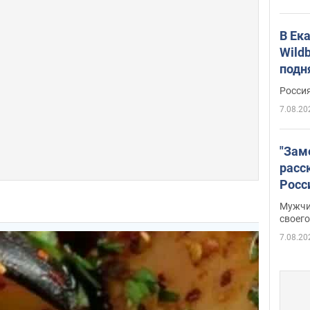
В Ек
Wildb
подн
Росси
7.08.20
"Зам
расс
Росс
Фото
Мужчи
своего
7.08.20