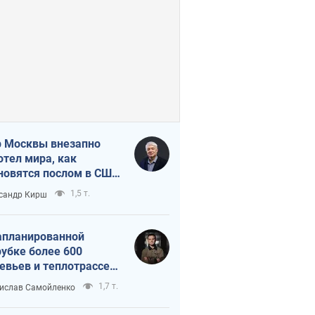
 Москвы внезапно
отел мира, как
новятся послом в США
овые украинские топ-
1,5 т.
сандр Кирш
тинги
апланированной
убке более 600
евьев и теплотрассе:
 происходит на
1,7 т.
ислав Самойленко
емках в Киеве