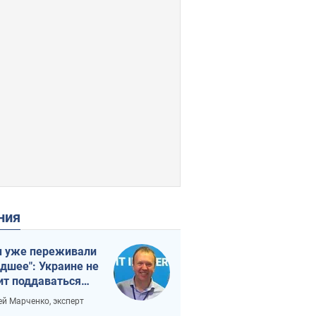
ения
 уже переживали
удшее": Украине не
ит поддаваться
аянию из-за
ей Марченко, эксперт
етного террора