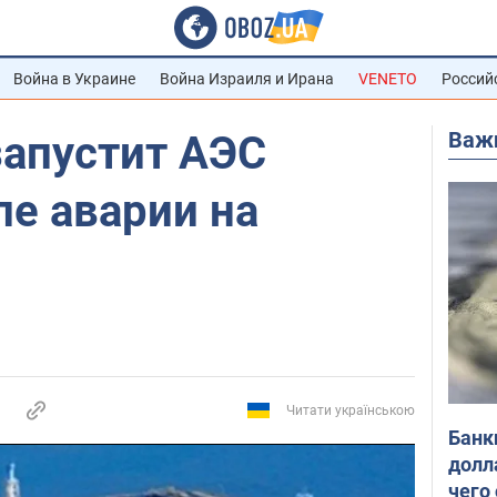
Война в Украине
Война Израиля и Ирана
VENETO
Россий
Важ
запустит АЭС
е аварии на
Читати українською
Банк
долл
чего