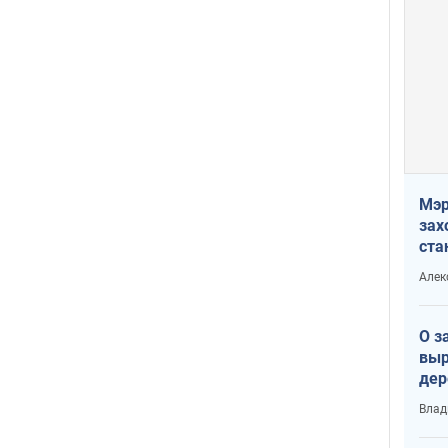
Мэр
зах
ста
и н
Алек
рей
О з
выр
дер
что
Влад
Тер