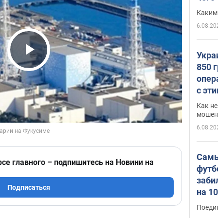
Каким
6.08.20
Укра
Play Video
850 
опер
с эт
Как не
мошен
6.08.20
Самы
рсе главного – подпишитесь на Новини на
футб
заби
Подписаться
на 1
Виде
Поеди