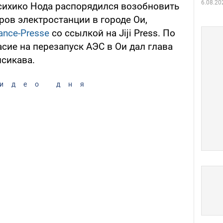
6.08.20
сихико Нода распорядился возобновить
ров электростанции в городе Ои,
ance-Presse
со ссылкой на Jiji Press. По
асие на перезапуск АЭС в Ои дал глава
сикава.
идео дня