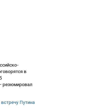
оссийско-
оговорятся в
б
 — резюмировал
 встречу Путина