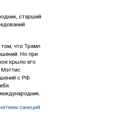
родник, старший
ледований
 том, что Трамп
ошений. Но при
ное крыло его
 Мэттис
ошений с РФ
ебя
 международник.
снятием санкций