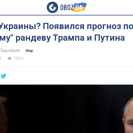
Украины? Появился прогноз п
му" рандеву Трампа и Путина
Подобрий
Мир
0
16,2 т.