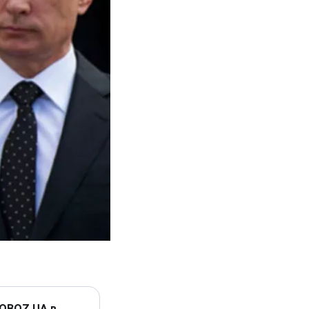
 OBOZ.UA в