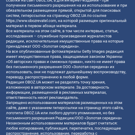
ссылки на сайт OBOZ.UA, а для интернет-изданий - при
получении письменного разрешения на их использование и при
обязательном размещении прямой, открытой для поисковых
систем, гиперссылки на страницу OBOZ.UA по ссылке
https://www.obozrevatel.com
, на которой размещен оригинальный
материал в первом абзаце материала.
Все материалы на этом сайте, в том числе интервью, статьи,
исследования – служебные произведения журналистов
редакции, исключительные имущественные права на которые
принадлежат ООО «Золотая середина».
На все опубликованные фотоматериалы Getty Images редакция
имеет имущественные права, защищаемые законом Украины
«Об авторских правах и смежных правах», никто не имеет права
без письменного разрешения ООО «Золотая середина» их
использовать, они не подлежат дальнейшему воспроизводству,
переводу, распространению в любой форме.
Редакция OBOZ.UA может не разделять точку зрения,
изложенную в авторском материале. За достоверность
информации, размещенной в рекламных материалах,
ответственность несет рекламодатель.
Запрещено использование материалов размещенных на этом
сайте, даже с указанием гиперссылки на страницу этого сайта,
логотипа OBOZ.UA или любого другого упоминания, но без
письменного разрешения Редакции/ООО «Золотая середина»
Незаконным использованием материалов будет считаться:
любое копирование, публикация, перепечатка, последующее
распространение, использование, переработка с