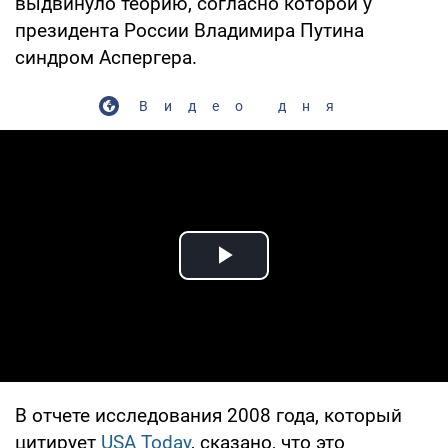
выдвинуло теорию, согласно которой у
президента России Владимира Путина
синдром Аспергера.
Видео дня
Play Video
В отчете исследования 2008 года, который
цитирует
USA Today
, сказано, что это