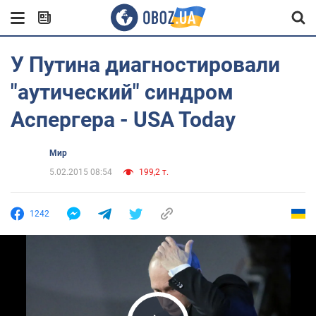
У Путина диагностировали
"аутический" синдром
Аспергера - USA Today
Мир
5.02.2015 08:54
199,2 т.
1242