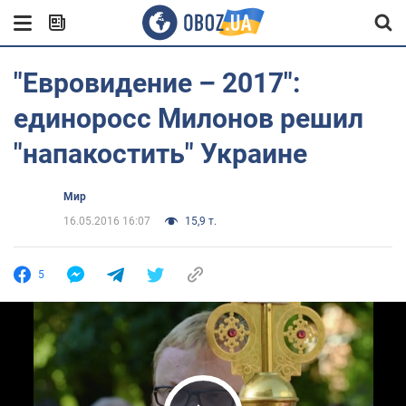
"Евровидение – 2017":
единоросс Милонов решил
"напакостить" Украине
Мир
16.05.2016 16:07
15,9 т.
5