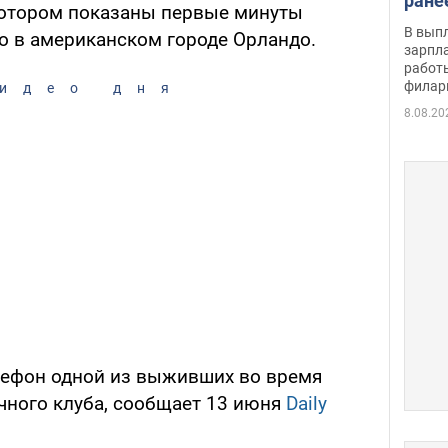
ране
 котором показаны первые минуты
скол
В вып
что в американском городе Орландо.
певи
зарпла
работ
филар
идео дня
8.08.20
лефон одной из выживших во время
чного клуба, сообщает 13 июня
Daily