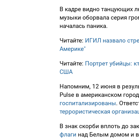
В кадре видно танцующих л
музыки оборвала серия гром
началась паника.
Читайте:
ИГИЛ назвало стре
Америке"
Читайте:
Портрет убийцы: кт
США
Напомним, 12 июня в резуль
Pulse в американском горо
госпитализированы
. Ответ
террористическая организац
В знак скорби вплоть до за
флаги
над Белым домом и 