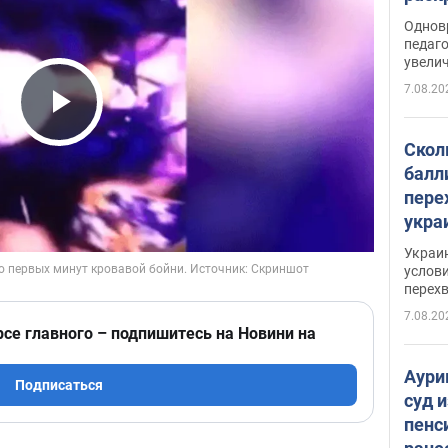
Однов
педаг
увелич
7.08.20
Play Video
Скол
балл
пере
укра
июле
Украи
назв
услови
перех
7.08.20
рсе главного – подпишитесь на Новини на
Аури
Подписаться
суд 
пенс