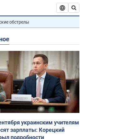
ские обстрелы
ное
сентября украинским учителям
сят зарплаты: Корецкий
рыл подробности