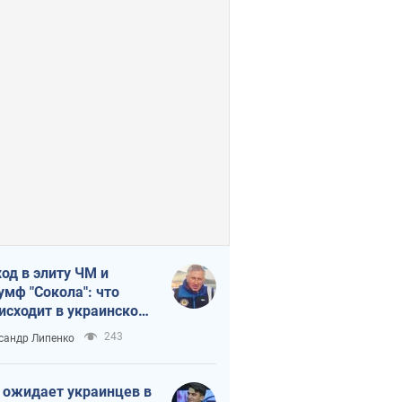
од в элиту ЧМ и
умф "Сокола": что
исходит в украинском
кее
243
сандр Липенко
 ожидает украинцев в