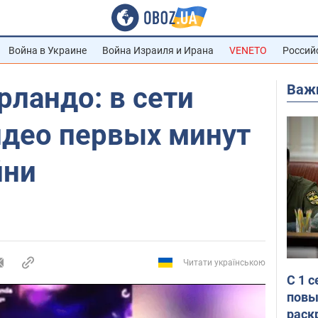
Война в Украине
Война Израиля и Ирана
VENETO
Россий
Важ
рландо: в сети
идео первых минут
йни
Читати українською
С 1 
повы
раск