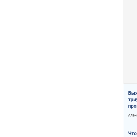
Вых
три
про
хок
Алек
Что