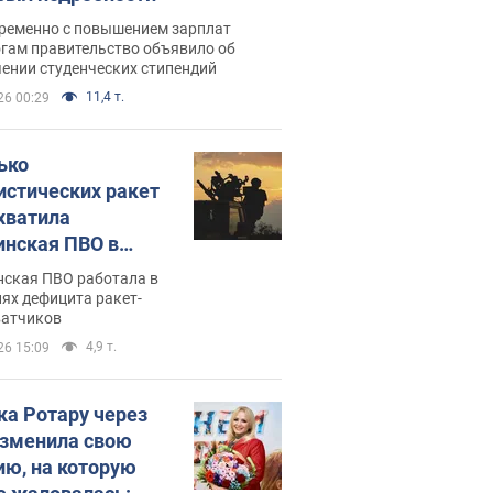
ременно с повышением зарплат
огам правительство объявило об
ении студенческих стипендий
11,4 т.
26 00:29
ько
истических ракет
хватила
инская ПВО в
: в Минобороны
нская ПВО работала в
али цифру
ях дефицита ракет-
ватчиков
4,9 т.
26 15:09
ка Ротару через
изменила свою
ию, на которую