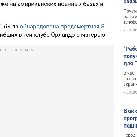
связ
кже на американских военных базах и
жало
Почем
разы и
телеф
", была
обнародована предсмертная S
7.08.20
ибших в гей-клубе Орландо с матерью.
"Раб
полу
для 
докл
В част
новы
главн
украи
7.08.20
В ок
прог
подн
виде
Город,