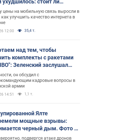
и ухудшилось: стоит ли
ваться на цены
у цены на мобильную связь выросли в
 как улучшить качество интернета в
оне
35,4 т.
26 12:00
отаем над тем, чтобы
чить комплекты с ракетами
ПВО": Зеленский заслушал
ад Драпатого и объявил о
ности, он обсудил с
х мерах
окомандующим кадровые вопросы в
нской армии
1,1 т.
26 14:51
купированной Ялте
ремели мощные взрывы:
имается черный дым. Фото и
о
 вероятно, подвергся атаке дронов