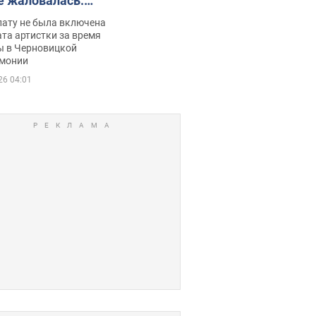
е жаловалась:
ько получала
лату не была включена
ца
та артистки за время
ы в Черновицкой
монии
26 04:01