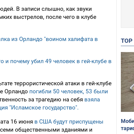
юдей. В записи слышно, как звуки
ких выстрелов, после чего в клубе
лка из Орландо "воином халифата в
TO
о и почему убил 49 человек в гей-клубе в
тате террористической атаки в гей-клубе
де Орландо
погибли 50 человек, 53 были
ственность за трагедию на себя
взяла
ия "Исламское государство".
Моби
ката 16 июня
в США будут приспущены
тари
всеми общественными зданиями и