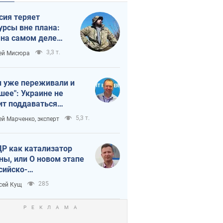
сия теряет
урсы вне плана:
 на самом деле
тует темп войны
3,3 т.
ей Мисюра
 уже переживали и
шее": Украине не
ит поддаваться
аянию из-за
5,3 т.
ей Марченко, эксперт
етного террора
Р как катализатор
ны, или О новом этапе
сийско-
ерокорейского союза
285
сей Кущ