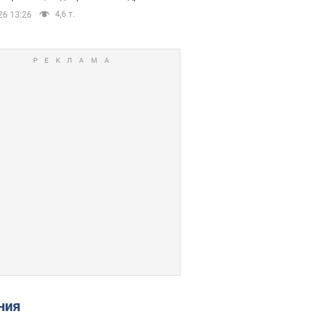
4,6 т.
26 13:26
ения