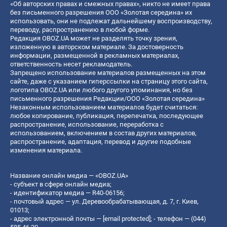
«Об авторских правах и смежных правах», никто не имеет права
без письменного разрешения ООО «Золотая середина» их
использовать, они не подлежат дальнейшему воспроизводству,
переводу, распространению в любой форме.
Редакция OBOZ.UA может не разделять точку зрения,
изложенную в авторском материале. За достоверность
информации, размещенной в рекламных материалах,
ответственность несет рекламодатель.
Запрещено использование материалов размещенных на этом
сайте, даже с указанием гиперссылки на страницу этого сайта,
логотипа OBOZ.UA или любого другого упоминания, но без
письменного разрешения Редакции/ООО «Золотая середина»
Незаконным использованием материалов будет считаться:
любое копирование, публикация, перепечатка, последующее
распространение, использование, переработка с
использованием, включением в состав других материалов,
распространение, адаптация, перевод и другие подобные
изменения материала.
Название онлайн медиа — «OBOZ.UA»
- субъект в сфере онлайн медиа;
- идентификатор медиа — R40-06156;
- почтовый адрес — ул. Деревообрабатывающая, д. 7, г. Киев,
01013;
- адрес электронной почты —
[email protected]
; - телефон — (044)