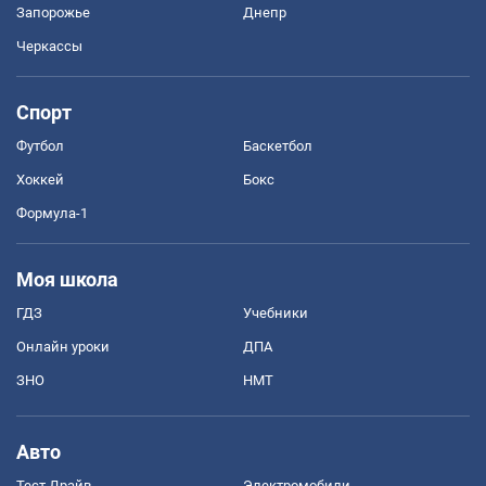
Запорожье
Днепр
Черкассы
Спорт
Футбол
Баскетбол
Хоккей
Бокс
Формула-1
Моя школа
ГДЗ
Учебники
Онлайн уроки
ДПА
ЗНО
НМТ
Авто
Тест Драйв
Электромобили