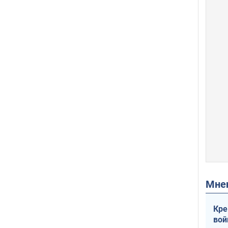
Мн
Кре
вой