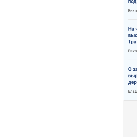
под
кри
Викт
лог
На 
выс
Тра
Викт
О з
выр
дер
что
Влад
Тер