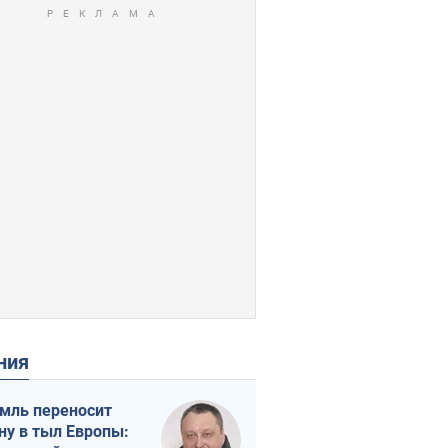
ения
мль переносит
ну в тыл Европы: