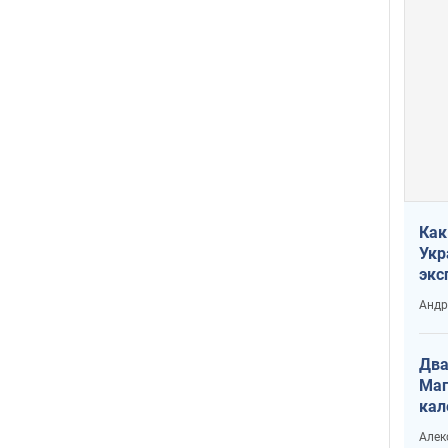
Как
Укр
экс
неф
Андр
Два
Маг
кал
Алек