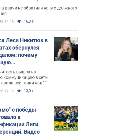
ессивном" раке
а врачи не обратили на это должного
ния
16,3 т.
26 12:46
ск Леси Никитюк в
атах обернулся
далом: почему
ущую
раведливо
нитость вышла на
йтили
ю коммуникацию в сети
тавила все точки над "i"
13,0 т.
26 17:32
амо" с победы
товало в
ификации Лиги
еренций. Видео