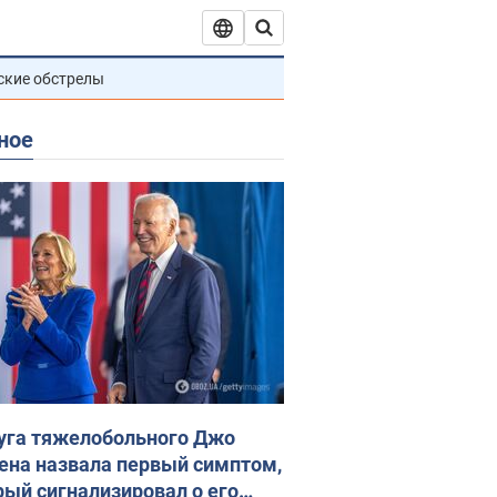
ские обстрелы
ное
уга тяжелобольного Джо
ена назвала первый симптом,
рый сигнализировал о его