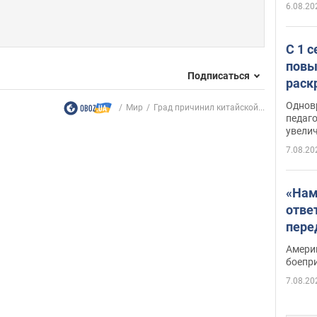
6.08.20
С 1 
повы
Подписаться
раск
Однов
Мир
Град причинил китайской...
педаг
увелич
7.08.20
«Нам
отве
пере
Patri
Амери
боепр
7.08.20