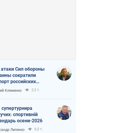
 атаки Сил обороны
аины сократили
порт российских
тепродуктов
2,3 т.
ей Клименко
 супертурнира
учих: спортивній
ендарь осени-2026
6,5 т.
сандр Липенко