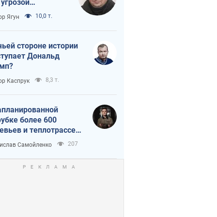
 угрозой
тическая
10,0 т.
ор Ягун
истика
чьей стороне истории
тупает Дональд
мп?
8,3 т.
ор Каспрук
апланированной
убке более 600
евьев и теплотрассе:
 происходит на
207
ислав Самойленко
емках в Киеве