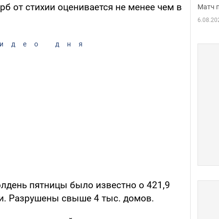
б от стихии оценивается не менее чем в
Матч 
6.08.20
идео дня
олдень пятницы было известно о 421,9
и. Разрушены свыше 4 тыс. домов.