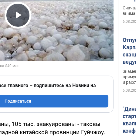
"агр
Сначал
внима
6.08.20
Play Video
Отпу
Карп
скан
вед
несп
Знаме
захе
пряму
и расс
рсе главного – подпишитесь на Новини на
6.08.20
Подписаться
"Дин
стар
квал
ены, 105 тыс. эвакуированы - таковы
конф
ападной китайской провинции Гуйчжоу.