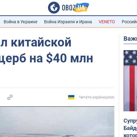
Война в Украине
Война Израиля и Ирана
VENETO
Россий
Важ
л китайской
щерб на $40 млн
Читати українською
Супр
Байд
кото