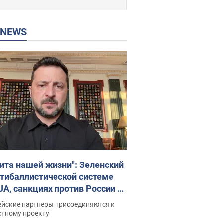
P NEWS
ита нашей жизни": Зеленский
нтибаллистической системе
JA, санкциях против России и
ержке аграриев. Видео
ейские партнеры присоединяются к
стному проекту