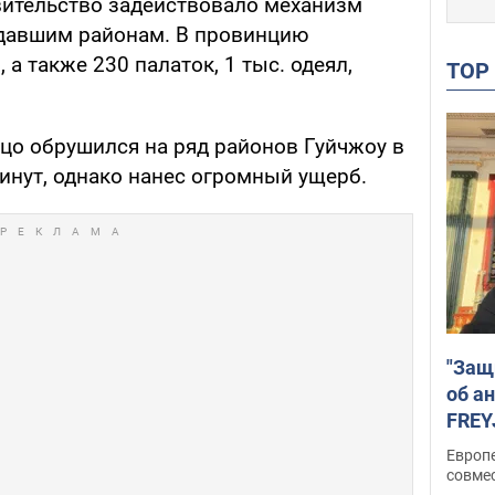
вительство задействовало механизм
давшим районам. В провинцию
а также 230 палаток, 1 тыс. одеял,
TO
йцо обрушился на ряд районов Гуйчжоу в
минут, однако нанес огромный ущерб.
"Защ
об а
FREY
подд
Европ
совме