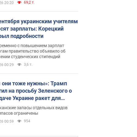
69,2 т.
26 20:20
сентября украинским учителям
сят зарплаты: Корецкий
рыл подробности
ременно с повышением зарплат
огам правительство объявило об
ении студенческих стипендий
3,6 т.
26 00:29
 они тоже нужны»: Трамп
тил на просьбу Зеленского о
даче Украине ракет для
ot
канские запасы отдельных видов
ипасов ограничены
954
26 00:59