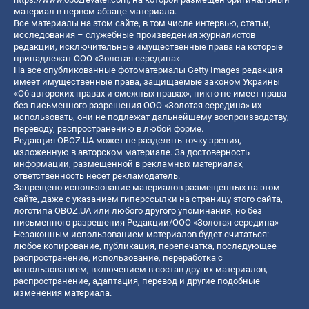
материал в первом абзаце материала.
Все материалы на этом сайте, в том числе интервью, статьи,
исследования – служебные произведения журналистов
редакции, исключительные имущественные права на которые
принадлежат ООО «Золотая середина».
На все опубликованные фотоматериалы Getty Images редакция
имеет имущественные права, защищаемые законом Украины
«Об авторских правах и смежных правах», никто не имеет права
без письменного разрешения ООО «Золотая середина» их
использовать, они не подлежат дальнейшему воспроизводству,
переводу, распространению в любой форме.
Редакция OBOZ.UA может не разделять точку зрения,
изложенную в авторском материале. За достоверность
информации, размещенной в рекламных материалах,
ответственность несет рекламодатель.
Запрещено использование материалов размещенных на этом
сайте, даже с указанием гиперссылки на страницу этого сайта,
логотипа OBOZ.UA или любого другого упоминания, но без
письменного разрешения Редакции/ООО «Золотая середина»
Незаконным использованием материалов будет считаться:
любое копирование, публикация, перепечатка, последующее
распространение, использование, переработка с
использованием, включением в состав других материалов,
распространение, адаптация, перевод и другие подобные
изменения материала.