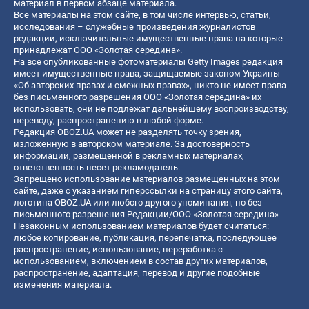
материал в первом абзаце материала.
Все материалы на этом сайте, в том числе интервью, статьи,
исследования – служебные произведения журналистов
редакции, исключительные имущественные права на которые
принадлежат ООО «Золотая середина».
На все опубликованные фотоматериалы Getty Images редакция
имеет имущественные права, защищаемые законом Украины
«Об авторских правах и смежных правах», никто не имеет права
без письменного разрешения ООО «Золотая середина» их
использовать, они не подлежат дальнейшему воспроизводству,
переводу, распространению в любой форме.
Редакция OBOZ.UA может не разделять точку зрения,
изложенную в авторском материале. За достоверность
информации, размещенной в рекламных материалах,
ответственность несет рекламодатель.
Запрещено использование материалов размещенных на этом
сайте, даже с указанием гиперссылки на страницу этого сайта,
логотипа OBOZ.UA или любого другого упоминания, но без
письменного разрешения Редакции/ООО «Золотая середина»
Незаконным использованием материалов будет считаться:
любое копирование, публикация, перепечатка, последующее
распространение, использование, переработка с
использованием, включением в состав других материалов,
распространение, адаптация, перевод и другие подобные
изменения материала.