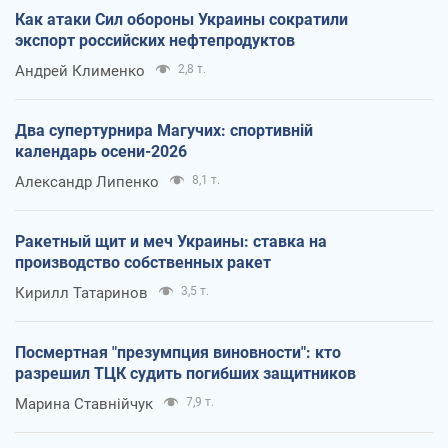
Как атаки Сил обороны Украины сократили
экспорт российских нефтепродуктов
Андрей Клименко
2,8 т.
Два супертурнира Магучих: спортивній
календарь осени-2026
Александр Липенко
8,1 т.
Ракетный щит и меч Украины: ставка на
производство собственных ракет
Кирилл Татаринов
3,5 т.
Посмертная "презумпция виновности": кто
разрешил ТЦК судить погибших защитников
Марина Ставнійчук
7,9 т.