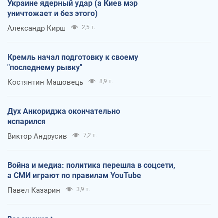
Украине ядерный удар (а Киев мэр
уничтожает и без этого)
Александр Кирш
2,5 т.
Кремль начал подготовку к своему
"последнему рывку"
Костянтин Машовець
8,9 т.
Дух Анкориджа окончательно
испарился
Виктор Андрусив
7,2 т.
Война и медиа: политика перешла в соцсети,
а СМИ играют по правилам YouTube
Павел Казарин
3,9 т.