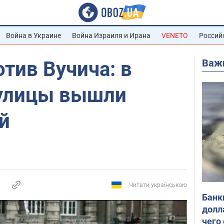
Война в Украине
Война Израиля и Ирана
VENETO
Россий
Важ
тив Вучича: в
 улицы вышли
й
Читати українською
Банк
долл
чего