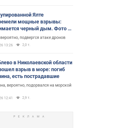
купированной Ялте
ремели мощные взрывы:
имается черный дым. Фото и
о
 вероятно, подвергся атаке дронов
2,0 т.
26 13:26
блево в Николаевской области
зошел взрыв в море: погиб
ина, есть пострадавшие
на, вероятно, подорвался на морской
2,9 т.
26 12:41