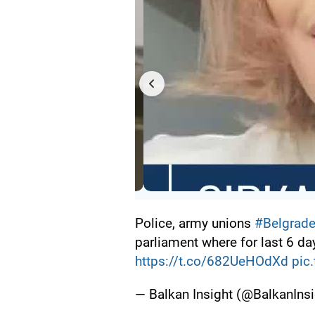
Police, army unions
#Belgrad
parliament where for last 6 da
https://t.co/682UeHOdXd
pic
— Balkan Insight (@BalkanInsi