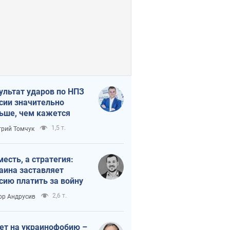
ультат ударов по НПЗ
сии значительно
ьше, чем кажется
1,5 т.
рий Томчук
месть, а стратегия:
аина заставляет
сию платить за войну
2,6 т.
ор Андрусив
ет на украинофобию –