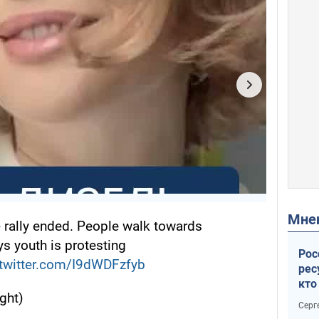
Мн
e
rally ended. People walk towards
ys youth is protesting
Рос
.twitter.com/I9dWDFzfyb
рес
кто
ght)
дик
Серг