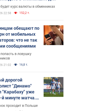
 будет курс валюты в обменниках
152,2 т.
26 22:58
инцам обещают по
грн от мобильных
аторов: что не так
ими сообщениями
 попасть в ловушку
ников
16,8 т.
26 21:02
й дорогой
олист "Динамо"
л "Карабаху" уже
0-й минуте матча.
о
нок проходит в Польше