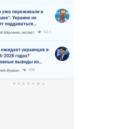
 уже переживали и
шее": Украине не
ит поддаваться
аянию из-за
4,2 т.
ей Марченко, эксперт
етного террора
 ожидает украинцев в
6-2028 годах?
овные выводы из
ых прогнозов от НБУ
990
лий Фурман