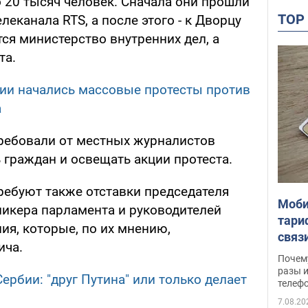
 20 тысяч человек. Сначала они прошли
TO
леканала RTS, а после этого - к Дворцу
ся министерство внутренних дел, а
та.
рбии начались массовые протесты против
а
ребовали от местных журналистов
граждан и освещать акции протеста.
ебуют также отставки председателя
Моби
пикера парламента и руководителей
тари
ия, которые, по их мнению,
связ
ича.
жало
Почем
разы и
ербии: "друг Путина" или только делает
телеф
7.08.20