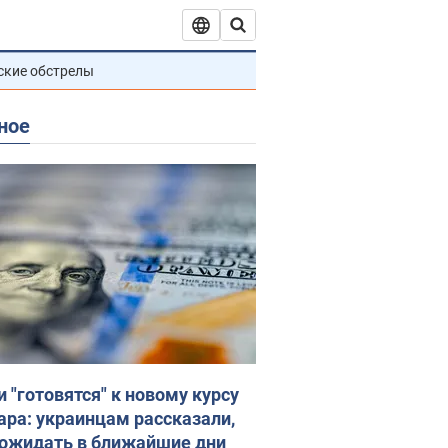
ские обстрелы
ное
и "готовятся" к новому курсу
ара: украинцам рассказали,
 ожидать в ближайшие дни