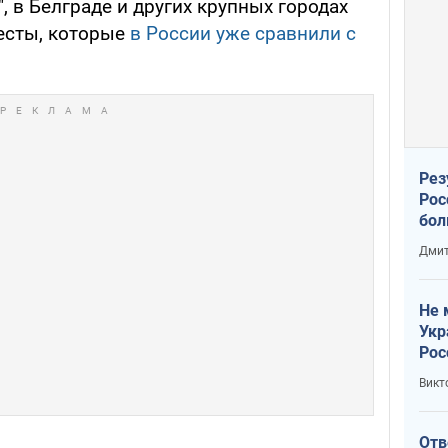
, в Белграде и других крупных городах
есты, которые
в России уже сравнили с
Рез
Рос
бол
Дмит
Не 
Укр
Рос
Викт
Отв