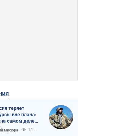
ения
сия теряет
урсы вне плана:
 на самом деле
тует темп войны
1,1 т.
ей Мисюра