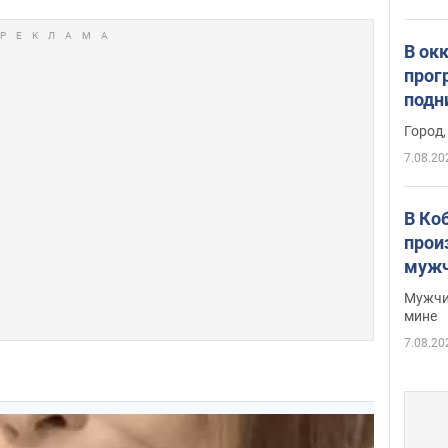
В ок
прог
подн
виде
Город,
7.08.20
В Ко
прои
мужч
Мужчи
мине
7.08.20