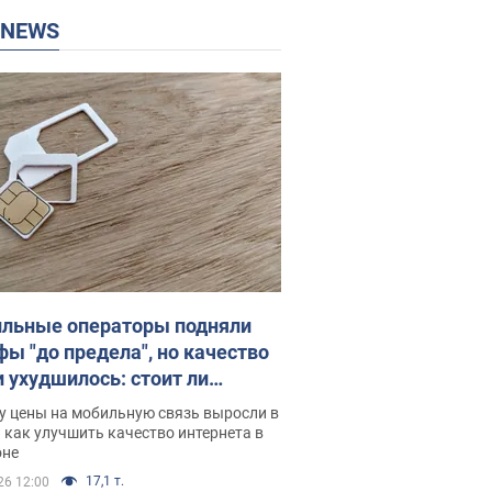
P NEWS
льные операторы подняли
фы "до предела", но качество
и ухудшилось: стоит ли
ваться на цены
у цены на мобильную связь выросли в
 как улучшить качество интернета в
оне
17,1 т.
26 12:00