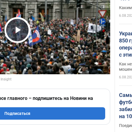
Каким
6.08.20
Укра
Play Video
850 
опер
с эт
Как не
мошен
6.08.20
Самы
рсе главного – подпишитесь на Новини на
футб
заби
Подписаться
на 1
Виде
Поеди