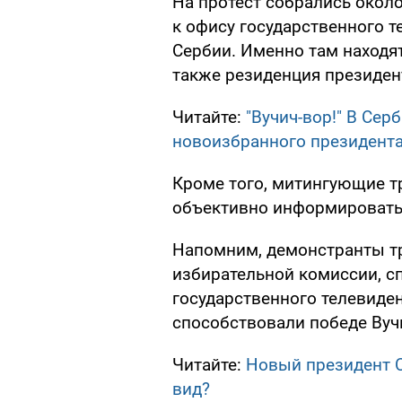
На протест собрались около
к офису государственного те
Сербии. Именно там находят
также резиденция президен
Читайте:
"Вучич-вор!" В Се
новоизбранного президент
Кроме того, митингующие т
объективно информировать 
Напомним, демонстранты тр
избирательной комиссии, с
государственного телевиден
способствовали победе Вуч
Читайте:
Новый президент С
вид?