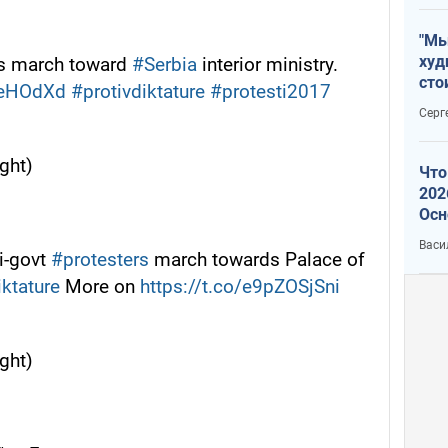
"Мы
худ
rs march toward
#Serbia
interior ministry.
сто
UeHOdXd
#protivdiktature
#protesti2017
отч
Серг
рак
ght)
Что
202
Осн
нов
Васи
i-govt
#protesters
march towards Palace of
iktature
More on
https://t.co/e9pZOSjSni
ght)