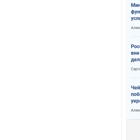
Мин
фун
усл
мас
Алек
вое
Рос
вне
дел
Серг
Чей
поб
укр
чин
Алек
наз