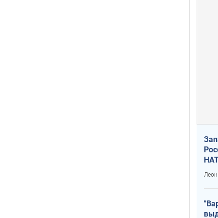
Зап
Рос
НАТ
Леон
"Ва
выд