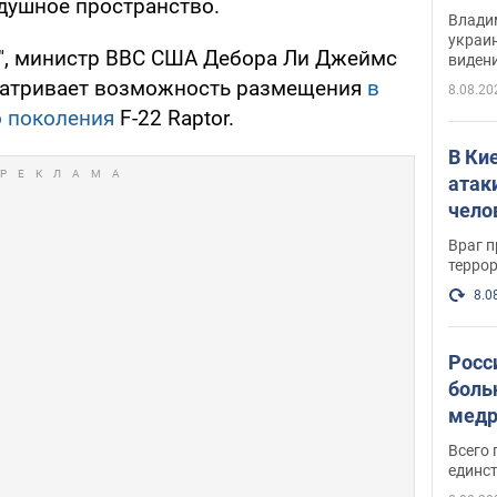
душное пространство.
Инте
Владим
украи
", министр ВВС США Дебора Ли Джеймс
виден
партне
сматривает возможность размещения
в
8.08.20
о поколения
F-22 Raptor.
В Ки
атак
чело
Враг 
терро
8.0
Росс
боль
медр
Всего 
единст