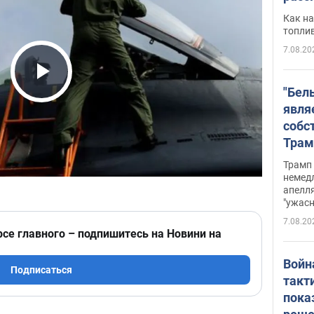
Как на
топли
7.08.20
Play Video
"Бел
явля
собс
Трам
прио
Трамп 
стро
немед
апелля
баль
"ужас
стои
7.08.20
долл
рсе главного – подпишитесь на Новини на
Войн
Подписаться
такт
пока