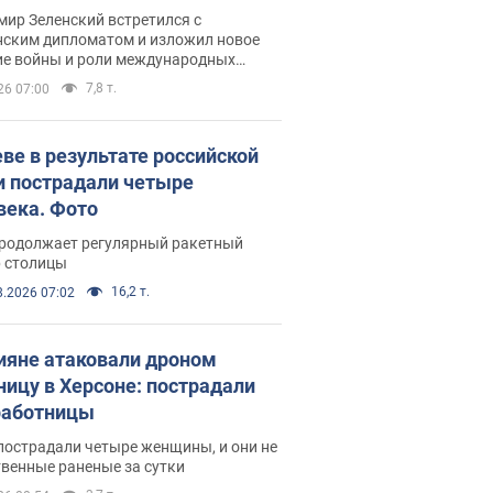
рвью с Безсмертным
ир Зеленский встретился с
нским дипломатом и изложил новое
ие войны и роли международных
ров в борьбе с Россией
7,8 т.
26 07:00
еве в результате российской
и пострадали четыре
века. Фото
продолжает регулярный ракетный
р столицы
16,2 т.
8.2026 07:02
ияне атаковали дроном
ницу в Херсоне: пострадали
аботницы
пострадали четыре женщины, и они не
венные раненые за сутки