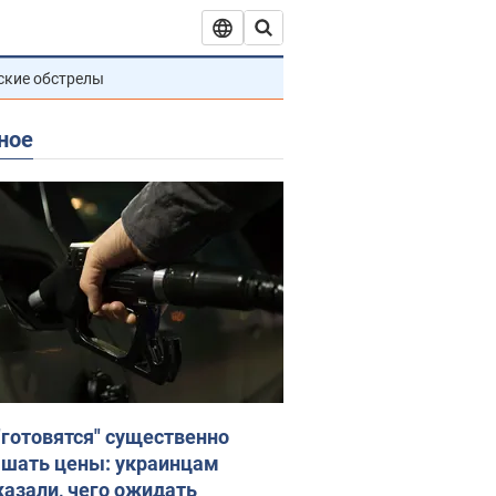
ские обстрелы
ное
"готовятся" существенно
шать цены: украинцам
казали, чего ожидать