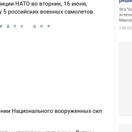
реше
иции НАТО во вторник, 16 июня,
росс
Это "
у 5 российских военных самолетов.
дрон
эстети
Макса
идео дня
7.08.20
ении Национального вооруженных сил