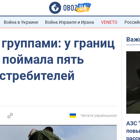
Война в Украине
Война Израиля и Ирана
VENETO
Россий
Важ
 группами: у границ
 поймала пять
истребителей
Читати українською
АЗС 
повы
расс