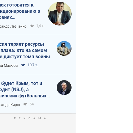
ск готовится к
кционированию в
овиях
штабного
1,4 т.
сандр Левченко
нного кризиса
сия теряет ресурсы
 плана: кто на самом
е диктует темп войны
10,7 т.
ей Мисюра
 будет Крым, тот и
едит (NSJ), а
аинских футбольных
овников могут
54
сандр Кирш
вать убийцами