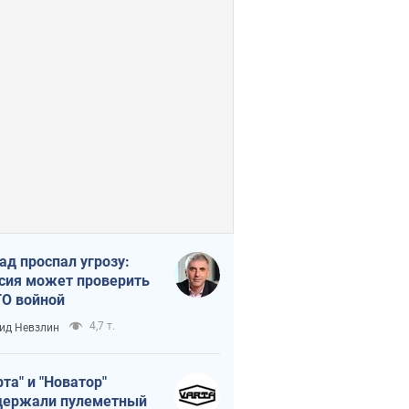
ад проспал угрозу:
сия может проверить
О войной
4,7 т.
ид Невзлин
рта" и "Новатор"
ержали пулеметный