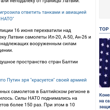
тали неподалеку от границы Латвии.
игрозила ответить танками и авиацией
 НАТО"
TO
лиции 16 июня перехватили над
у Латвии самолеты Ил-20, А-50, Ан-26 и
ринадлежащих вооруженным силам
щении.
здушное пространство стран Балтии
то Путин зря "красуется" своей армией
нных самолетов в Балтийском регионе в
Коне
оилось. Силы НАТО поднимались на
на с
тов более 150 раз. При этом в 10
защи