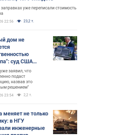
 заправках уже переписали стоимость
ва
23,2 т.
26 22:56
ый дом не
ется
твенностью
па": суд США
становил
уже заявил, что
ительство
ленно подаст
цию, назвав это
ного зала
ным решением"
мостью 400 млн
2,2 т.
26 23:54
аров
а меняет не только
ику: в НГУ
зали инженерные