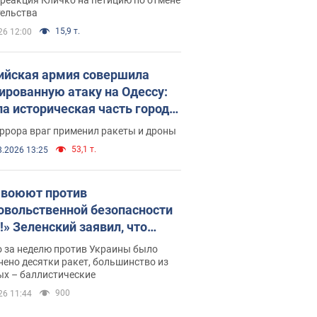
скреба "московского
тельства
ющего"
15,9 т.
26 12:00
ийская армия совершила
ированную атаку на Одессу:
ла историческая часть города,
 пострадавшие. Фото и видео
ррора враг применил ракеты и дроны
53,1 т.
8.2026 13:25
 воюют против
овольственной безопасности
!» Зеленский заявил, что
ийская армия вновь
о за неделю против Украины было
реляла порт в Одессе
ено десятки ракет, большинство из
ых – баллистические
900
26 11:44