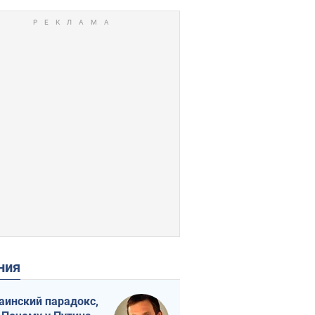
ения
аинский парадокс,