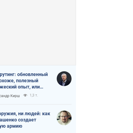
рутинг: обновленный
похоже, полезный
жеский опыт, или
лектика
1,3 т.
сандр Кирш
бовательной трусости
оружия, ни людей: как
ашенко создает
ую армию