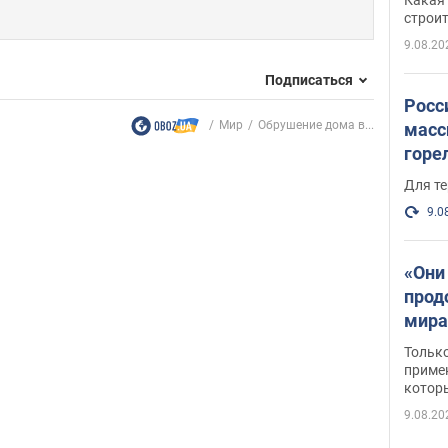
небо
строи
веру
9.08.20
Подписаться
Росс
Мир
Обрушение дома в...
масс
горе
есть
Для те
9.0
«Они
прод
мира
росс
Тольк
обст
примен
котор
9.08.20