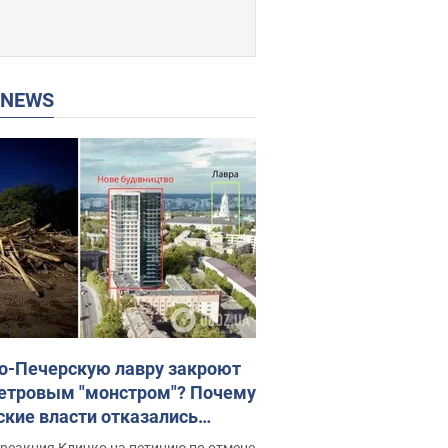
P NEWS
о-Печерскую лавру закроют
етровым "монстром"? Почему
ские власти отказались
новить строительство
реакция Кличко на петицию по отмене