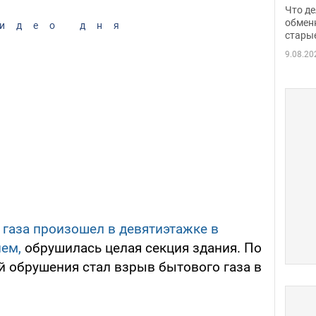
прин
Что де
обме
обмен
идео дня
стары
таки
9.08.20
газа произошел в девятиэтажке в
нем,
обрушилась целая секция здания. По
 обрушения стал взрыв бытового газа в