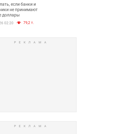
имают ли
лать, если банки и
нники и банки
ники не принимают
е доллары
е купюры
79,2 т.
26 02:20