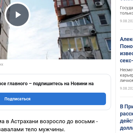
этом
Госуд
только
9.08.20
Play Video
Алек
Поно
изве
секс
как 
Несмо
карьер
лично
рсе главного – подпишитесь на Новини на
9.08.20
Подписаться
В Пр
расс
дейс
а в Астрахани возросло до восьми -
долл
завалами тело мужчины.