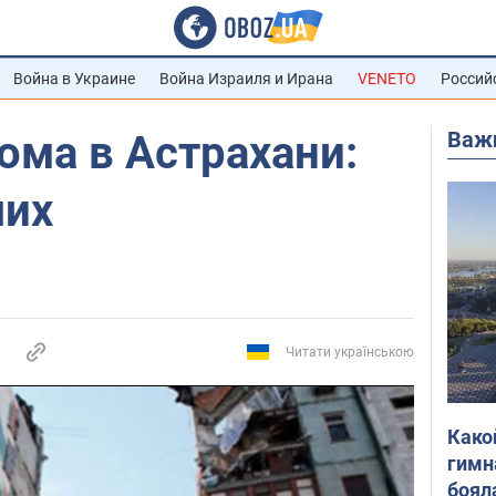
Война в Украине
Война Израиля и Ирана
VENETO
Россий
Важ
ома в Астрахани:
ших
Читати українською
Како
гимн
боял