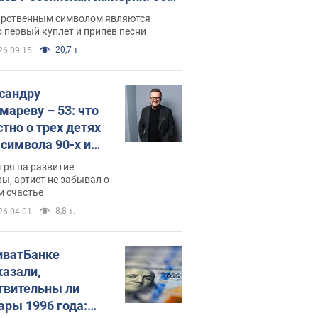
 не рассказывают в школе
арственным символом являются
 первый куплет и припев песни
20,7 т.
26 09:15
сандру
мареву – 53: что
стно о трех детях
-символа 90-х и
они выглядят
тря на развитие
ы, артист не забывал о
м счастье
8,8 т.
26 04:01
иватБанке
казали,
твительны ли
ары 1996 года: