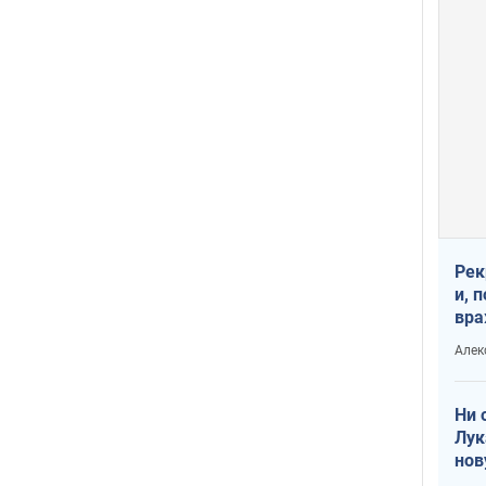
Рек
и, 
вра
Диа
Алек
тре
Ни 
Лук
нов