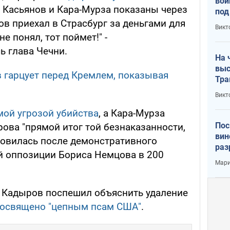
вой
м Касьянов и Кара-Мурза показаны через
под
кри
ов приехал в Страсбург за деньгами для
Викт
лог
е понял, тот поймет!" -
ь глава Чечни.
На 
выс
 гарцует перед Кремлем, показывая
Тра
Викт
мой угрозой убийства
, а Кара-Мурза
Пос
ова "прямой итог той безнаказанности,
вин
ановилась после демонстративного
раз
й оппозиции Бориса Немцова в 200
пог
Мари
. Кадыров поспешил объяснить удаление
посвящено "цепным псам США"
.