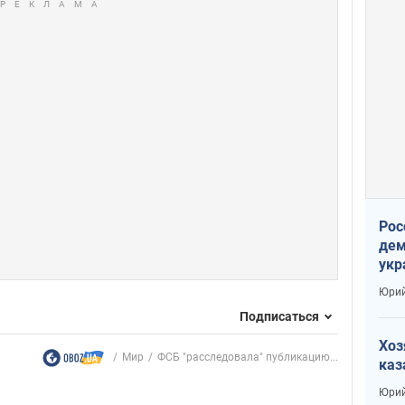
Рос
дем
укр
сто
Юрий
Подписаться
Хоз
Мир
ФСБ "расследовала" публикацию...
каз
Юрий