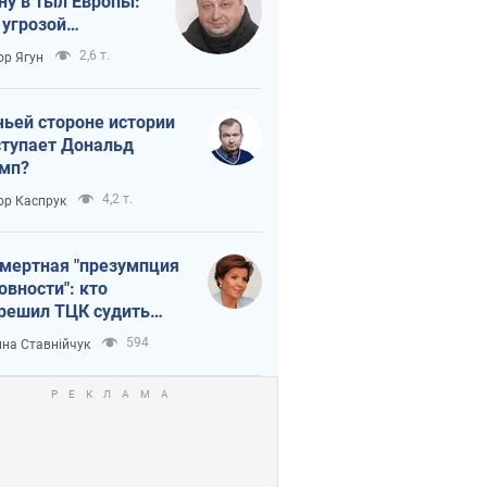
ну в тыл Европы:
 угрозой
тическая
2,6 т.
ор Ягун
истика
чьей стороне истории
тупает Дональд
мп?
4,2 т.
ор Каспрук
мертная "презумпция
овности": кто
решил ТЦК судить
ибших защитников
594
на Ставнійчук