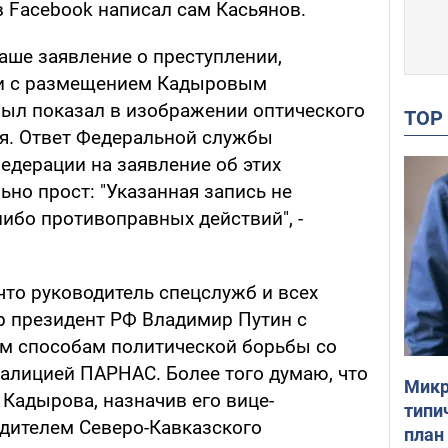
в Facebook написал сам Касьянов.
аше заявление о преступлении,
зи с размещением Кадыровым
 был показал в изображении оптического
TO
я. Ответ Федеральной службы
едерации на заявление об этих
но прост: "Указанная запись не
ибо противоправных действий", -
 что руководитель спецслужб и всех
р президент РФ Владимир Путин с
им способам политической борьбы со
алицией ПАРНАС. Более того думаю, что
Микр
Кадырова, назначив его вице-
типи
дителем Северо-Кавказского
план