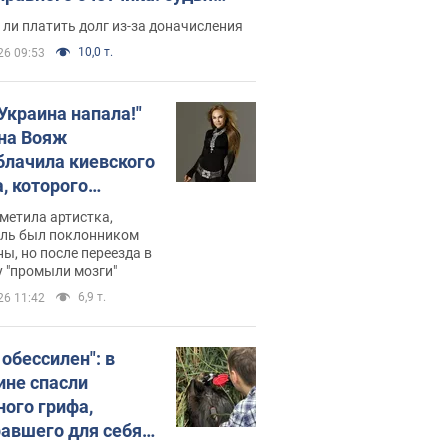
с неожиданное решение
ли платить долг из-за доначисления
10,0 т.
26 09:53
 Украина напала!"
на Вояж
блачила киевского
, которого
омбировали": он
метила артистка,
 русского не знал,
ель был поклонником
ы, но после переезда в
перь хочет
 "промыли мозги"
цида украинцев
6,9 т.
26 11:42
 обессилен": в
ине спасли
ного грифа,
авшего для себя