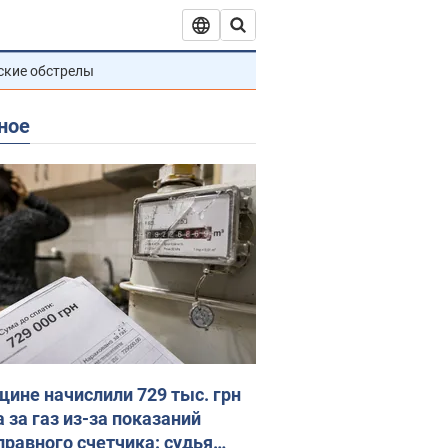
ские обстрелы
ное
ине начислили 729 тыс. грн
 за газ из-за показаний
правного счетчика: судья