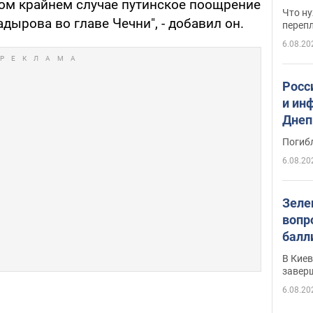
мом крайнем случае путинское поощрение
свои
Что ну
дырова во главе Чечни", - добавил он.
перепл
6.08.20
Росс
и ин
Днеп
поги
Погиб
6.08.20
Зеле
вопр
балл
прог
В Кие
реше
завер
6.08.20