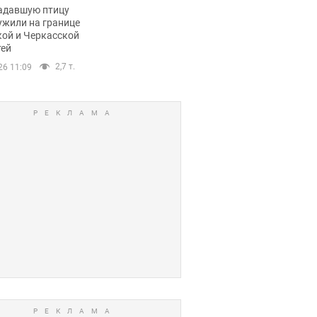
пичный маршрут.
адавшую птицу
ужили на границе
кой и Черкасской
тей
2,7 т.
26 11:09