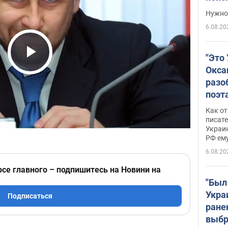
выне
Нужно 
6.08.20
"Это
Play Video
Окса
разо
поэта
"заз
Как от
даже
писат
Украин
а те
РФ ему
гено
6.08.20
рсе главного – подпишитесь на Новини на
"Был
Укра
Подписаться
ране
выбр