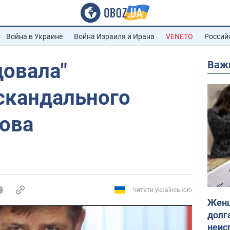
Война в Украине
Война Израиля и Ирана
VENETO
Россий
Важ
довала"
скандального
ова
Читати українською
Женщ
долга
неис