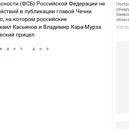
нети
сности (ФСБ) Российской Федерации не
Постр
Фото
обнар
йствий в публикации главой Чечни
Киевс
, на котором российские
облас
хаил Касьянов и Владимир Кара-Мурза
6.08.20
еский прицел
идео дня