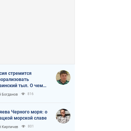
сия стремится
орализовать
аинский тыл. О чем
ит себе напомнить
816
 Богданов
яева Черного моря: о
ацкой морской славе
801
 Кирпичев