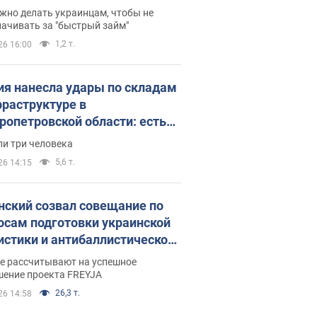
 деньги
жно делать украинцам, чтобы не
ачивать за "быстрый займ"
1,2 т.
26 16:00
ия нанесла удары по складам
фраструктуре в
ропетровской области: есть
бшие и раненые. Фото
ли три человека
5,6 т.
26 14:15
нский созвал совещание по
осам подготовки украинской
истики и антибаллистической
раммы FREYJA: какие
ве рассчитывают на успешное
ния готовятся
шение проекта FREYJA
26,3 т.
26 14:58