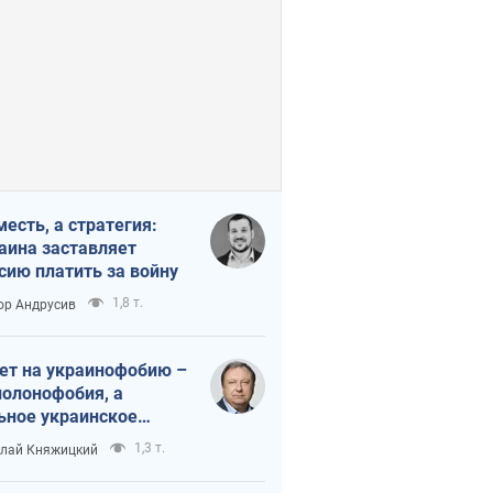
месть, а стратегия:
аина заставляет
сию платить за войну
1,8 т.
ор Андрусив
ет на украинофобию –
полонофобия, а
ьное украинское
ударство
1,3 т.
лай Княжицкий