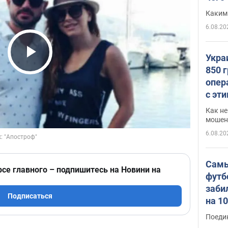
Каким
6.08.20
Укра
Play Video
850 
опер
с эт
Как не
мошен
6.08.20
Самы
рсе главного – подпишитесь на Новини на
футб
заби
Подписаться
на 1
Виде
Поеди