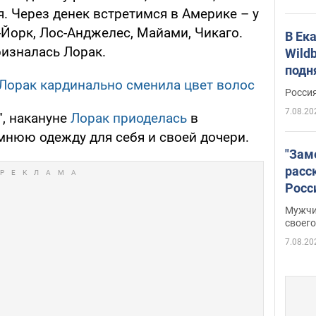
. Через денек встретимся в Америке – у
Йорк, Лос-Анджелес, Майами, Чикаго.
В Ек
ризналась Лорак.
Wildb
подн
 Лорак кардинально сменила цвет волос
Росси
7.08.20
", накануне
Лорак приоделась
в
мнюю одежду для себя и своей дочери.
"Зам
расс
Росс
Фото
Мужчи
своего
7.08.20