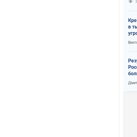
3
Кре
в т
угр
лог
Викт
Рез
Рос
бол
Дмит