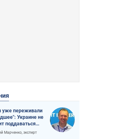
ения
 уже переживали
удшее": Украине не
ит поддаваться
аянию из-за
ей Марченко, эксперт
етного террора