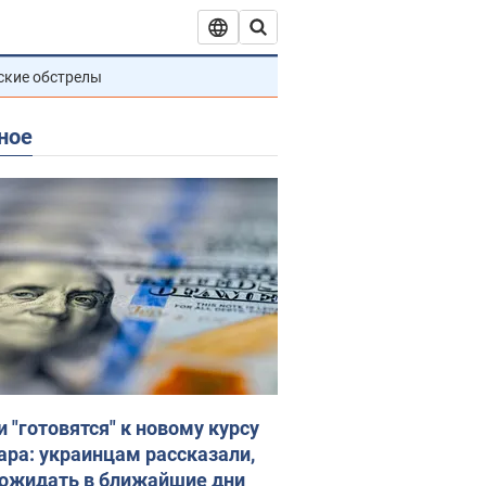
ские обстрелы
ное
и "готовятся" к новому курсу
ара: украинцам рассказали,
 ожидать в ближайшие дни