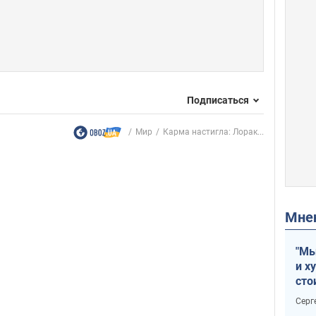
Подписаться
Мир
Карма настигла: Лорак...
Мн
"Мы
и х
сто
отч
Серг
рак