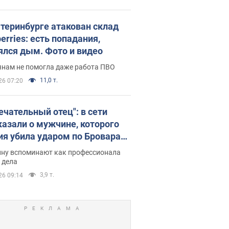
атеринбурге атакован склад
erries: есть попадания,
ялся дым. Фото и видео
янам не помогла даже работа ПВО
11,0 т.
26 07:20
ечательный отец": в сети
казали о мужчине, которого
ия убила ударом по Броварам.
ну вспоминают как профессионала
 дела
3,9 т.
26 09:14