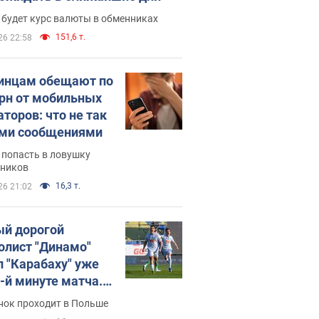
 будет курс валюты в обменниках
151,6 т.
26 22:58
инцам обещают по
грн от мобильных
аторов: что не так
ими сообщениями
 попасть в ловушку
ников
16,3 т.
26 21:02
й дорогой
олист "Динамо"
л "Карабаху" уже
0-й минуте матча.
о
нок проходит в Польше