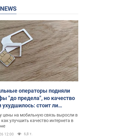
P NEWS
льные операторы подняли
фы "до предела", но качество
и ухудшилось: стоит ли
ваться на цены
у цены на мобильную связь выросли в
 как улучшить качество интернета в
оне
6,8 т.
26 12:00