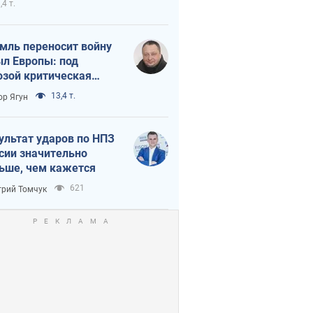
,4 т.
мль переносит войну
ыл Европы: под
озой критическая
истика
13,4 т.
ор Ягун
ультат ударов по НПЗ
сии значительно
ьше, чем кажется
621
рий Томчук