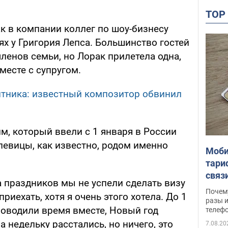
TO
к в компании коллег по шоу-бизнесу
ях у Григория Лепса. Большинство гостей
членов семьи, но Лорак прилетела одна,
месте с супругом.
тника: известный композитор обвинил
м, который ввели с 1 января в России
певицы, как известно, родом именно
Моби
тари
связ
за праздников мы не успели сделать визу
жало
Почем
приехать, хотя я очень этого хотела. До 1
разы и
оводили время вместе, Новый год
телеф
 недельку расстались, но ничего, это
7.08.20