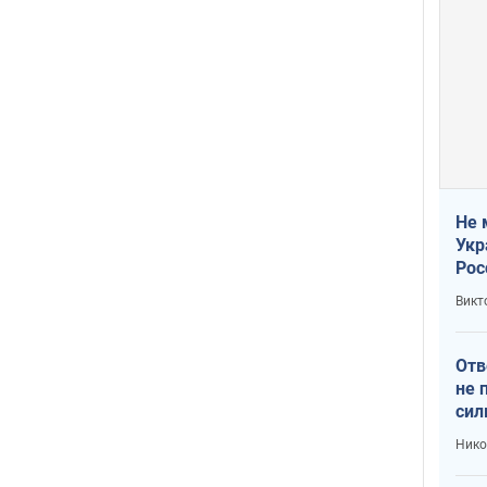
Не 
Укр
Рос
Викт
Отв
не 
сил
гос
Нико