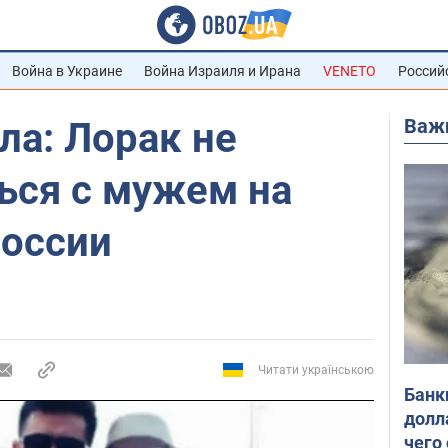
Война в Украине
Война Израиля и Ирана
VENETO
Россий
Важ
ла: Лорак не
ься с мужем на
России
Читати українською
Банк
долл
чего