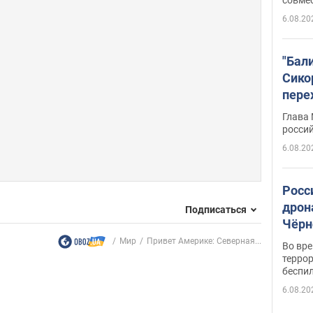
6.08.20
"Бал
Сико
пере
Укра
Глава
росси
6.08.20
Росс
дрон
Подписаться
Чёрн
подр
Мир
Привет Америке: Северная...
Во вр
террор
беспи
6.08.20