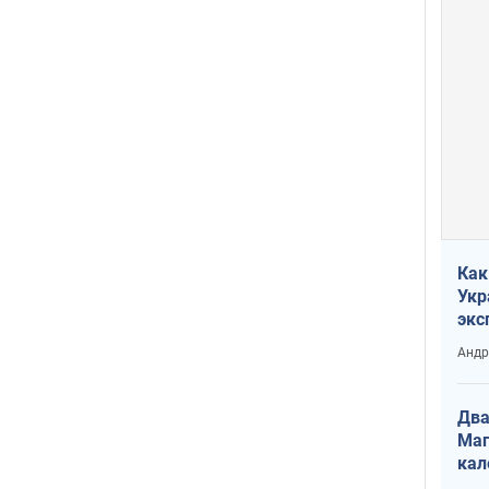
Как
Укр
экс
неф
Андр
Два
Маг
кал