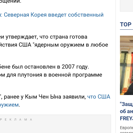
общении.
: Северная Корея введет собственный
TO
и утверждает, что страна готова
ействия США "ядерным оружием в любое
ене был остановлен в 2007 году.
ом для плутония в военной программе
, ранее у Кым Чен Ына заявили,
что США
"Защ
ружием
.
об а
FREY
подд
Европ
совме