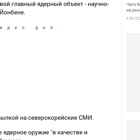
вака
вой главный ядерный объект - научно-
Чего б
на рын
 Йонбене.
6.08.20
идео дня
сылкой на северокорейские СМИ.
 ядерное оружие "в качестве и