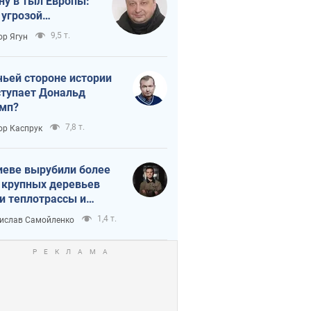
ну в тыл Европы:
 угрозой
тическая
9,5 т.
ор Ягун
истика
чьей стороне истории
тупает Дональд
мп?
7,8 т.
ор Каспрук
иеве вырубили более
 крупных деревьев
и теплотрассы и
реки Генплану
1,4 т.
ислав Самойленко