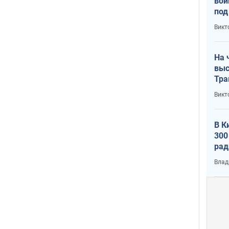
вой
под
кри
Викт
лог
На 
выс
Тра
Викт
В К
300
рад
воп
Влад