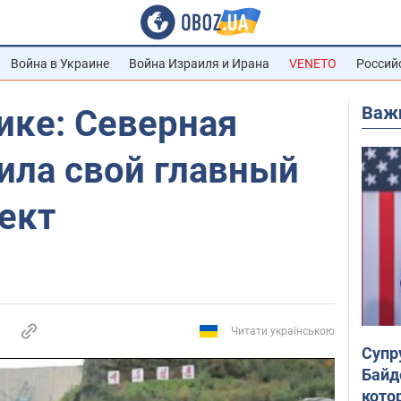
Война в Украине
Война Израиля и Ирана
VENETO
Россий
Важ
ике: Северная
ила свой главный
ект
Читати українською
Супр
Байд
кото