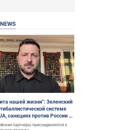
P NEWS
ита нашей жизни": Зеленский
нтибаллистической системе
JA, санкциях против России и
ержке аграриев. Видео
ейские партнеры присоединяются к
стному проекту