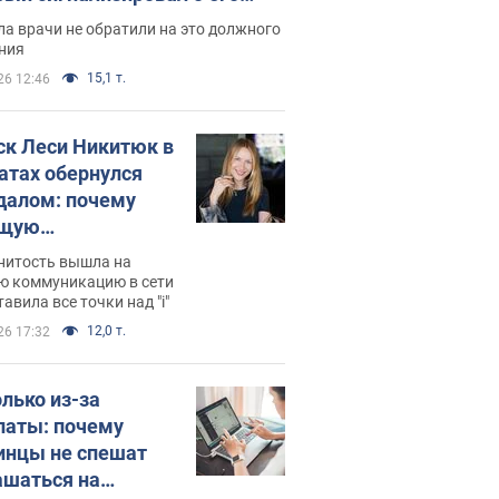
ессивном" раке
а врачи не обратили на это должного
ния
15,1 т.
26 12:46
ск Леси Никитюк в
атах обернулся
далом: почему
ущую
раведливо
нитость вышла на
йтили
ю коммуникацию в сети
тавила все точки над "i"
12,0 т.
26 17:32
олько из-за
латы: почему
инцы не спешат
ашаться на