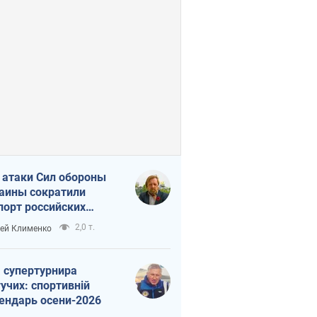
 атаки Сил обороны
аины сократили
порт российских
тепродуктов
2,0 т.
ей Клименко
 супертурнира
учих: спортивній
ендарь осени-2026