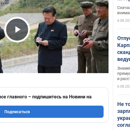
"агр
Сначал
внима
6.08.20
Play Video
Отпу
Карп
скан
вед
несп
Знаме
захе
пряму
и расс
6.08.20
рсе главного – подпишитесь на Новини на
Не т
зарп
Подписаться
укра
согл