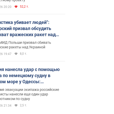
52,2 т.
26 20:20
истика убивает людей":
рский призвал обсудить
хват вражеских ракет над
иной
 МИД Польши призвал сбивать
йские ракеты над Украиной
8,0 т.
26 19:47
ия нанесла удар с помощью
а по немецкому судну в
ом море у Одессы:
обности
емя эвакуации экипажа российские
исты нанесли еще один удар
лотником по судну
2,5 т.
26 21:34