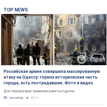
Российская армия совершила массированную
атаку на Одессу: горела историческая часть
города, есть пострадавшие. Фото и видео
Для террора враг применил ракеты и дроны
час назад
26,7 т.
Депутаты взяли деньги из бюджета на аренду
элитных квартир в Киеве: кто из
парламентариев просил средства и где
поселился
Как работает особая социальная гарантия и кто ею
пользуется
3 часа назад
48,8 т.
Российская армия обстреляла два соседних
многоэтажных дома в Харькове: двое
погибших, более 20 пострадавших