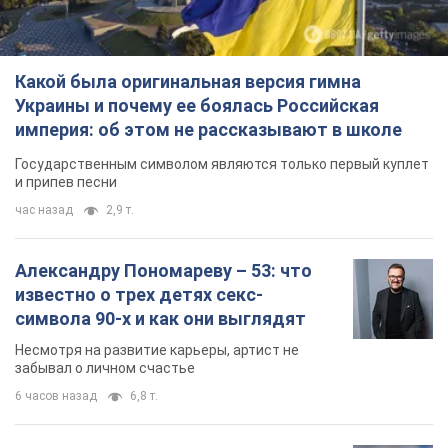
Александру Пономареву – 53: что
известно о трех детях секс-
символа 90-х и как они выглядят
Несмотря на развитие карьеры, артист не
забывал о личном счастье
6 часов назад
6,8 т.
В ПриватБанке рассказали,
действительны ли доллары 1996
года: принимают ли обменники и
банки такие купюры
Что делать, если банки и обменники не
принимают старые доллары
8 часов назад
59,4 т.