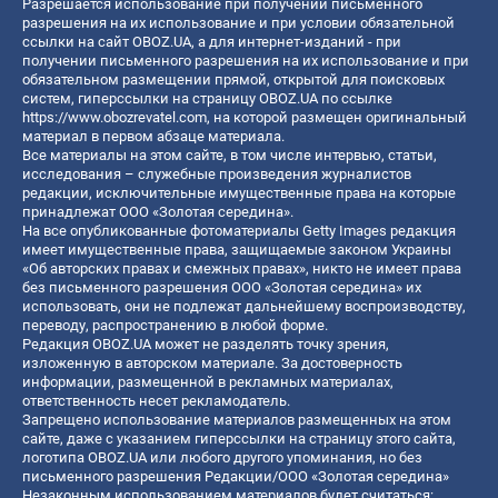
Разрешается использование при получении письменного
разрешения на их использование и при условии обязательной
ссылки на сайт OBOZ.UA, а для интернет-изданий - при
получении письменного разрешения на их использование и при
обязательном размещении прямой, открытой для поисковых
систем, гиперссылки на страницу OBOZ.UA по ссылке
https://www.obozrevatel.com
, на которой размещен оригинальный
материал в первом абзаце материала.
Все материалы на этом сайте, в том числе интервью, статьи,
исследования – служебные произведения журналистов
редакции, исключительные имущественные права на которые
принадлежат ООО «Золотая середина».
На все опубликованные фотоматериалы Getty Images редакция
имеет имущественные права, защищаемые законом Украины
«Об авторских правах и смежных правах», никто не имеет права
без письменного разрешения ООО «Золотая середина» их
использовать, они не подлежат дальнейшему воспроизводству,
переводу, распространению в любой форме.
Редакция OBOZ.UA может не разделять точку зрения,
изложенную в авторском материале. За достоверность
информации, размещенной в рекламных материалах,
ответственность несет рекламодатель.
Запрещено использование материалов размещенных на этом
сайте, даже с указанием гиперссылки на страницу этого сайта,
логотипа OBOZ.UA или любого другого упоминания, но без
письменного разрешения Редакции/ООО «Золотая середина»
Незаконным использованием материалов будет считаться: