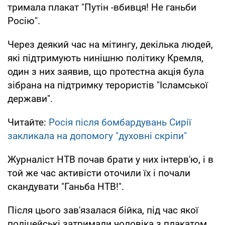
тримала плакат "Путін -вбивця! Не ганьби
Росію".
Через деякий час на мітингу, декілька людей,
які підтримують нинішню політику Кремля,
один з них заявив, що протестна акція була
зібрана на підтримку терористів "Ісламської
держави".
Читайте:
Росія після бомбардувань Сирії
закликала на допомогу "духовні скріпи"
Журналіст НТВ почав брати у них інтерв'ю, і в
той же час активісти оточили їх і почали
скандувати "Ганьба НТВ!".
Після цього зав'язалася бійка, під час якої
поліцейські затримали чоловіка з плакатом