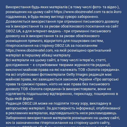
Використання будь-яких матеріалів ( в тому числі фото- та відео-),
розміщених на цьому сайті
https://www.obozrevatel.com
та всіх його
піддоменах, в будь-якому вигляді суворо заборонено.
Дозволяється використання при отриманні письмового дозволу
на їх використання та за умови обов'язкового посилання на сайт
OBOZ.UA, а для інтернет-видань - при отриманні письмового
дозволу на їх використання та за умови обов'язкового
розміщення прямого, відкритого для пошукових систем,
гіперпосилання на сторінку OBOZ.UA за посиланням
https://www.obozrevatel.com
, на якій розміщено оригінальний
матеріал в першому абзаці матеріалу.
Всі матеріали на цьому сайті, в тому числі інтерв’ю, статті,
дослідження – є службовими творами журналістів редакції,
виключні майнові права на які належать ТОВ «Золота середина».
На всі опубліковані фотоматеріали Getty Images редакція має
майнові права, які захищаються законом України «Про авторські
права та суміжні права», ніхто не має права без письмового
дозволу ТОВ «Золота середина» їх використовувати, вони не
підлягають подальшому відтворенню, перекладу, поширенню в
будь-якій формі.
Редакція OBOZ.UA може не поділяти точку зору, викладену в
авторському матеріалі. За достовірність інформації, опублікованої
в рекламних матеріалах, відповідальність несе рекламодавець.
Заборонено використання матеріалів розміщених на цьому сайті,
хоч із зазначенням гіперпосилання на сторінку цього сайту,