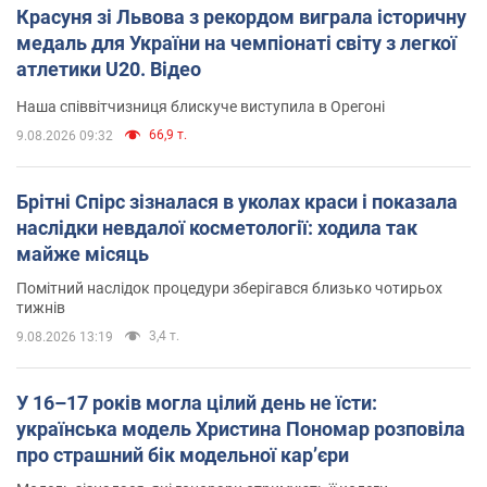
Красуня зі Львова з рекордом виграла історичну
медаль для України на чемпіонаті світу з легкої
атлетики U20. Відео
Наша співвітчизниця блискуче виступила в Орегоні
66,9 т.
9.08.2026 09:32
Брітні Спірс зізналася в уколах краси і показала
наслідки невдалої косметології: ходила так
майже місяць
Помітний наслідок процедури зберігався близько чотирьох
тижнів
3,4 т.
9.08.2026 13:19
У 16–17 років могла цілий день не їсти:
українська модель Христина Пономар розповіла
про страшний бік модельної кар’єри