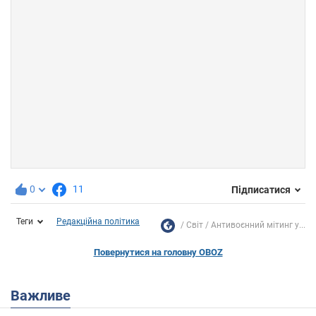
0
11
Підписатися
Теги
Редакційна політика
Світ
Антивоєнний мітинг у...
Повернутися на головну OBOZ
Важливе