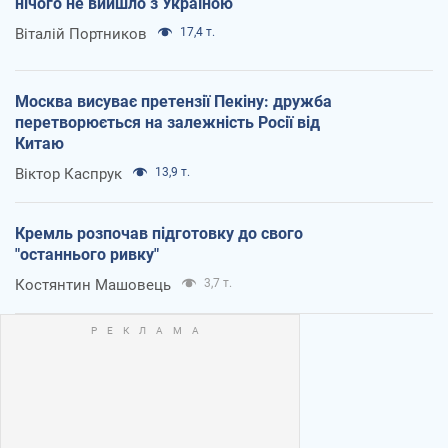
нічого не вийшло з Україною
Віталій Портников
17,4 т.
Москва висуває претензії Пекіну: дружба
перетворюється на залежність Росії від
Китаю
Віктор Каспрук
13,9 т.
Кремль розпочав підготовку до свого
"останнього ривку"
Костянтин Машовець
3,7 т.