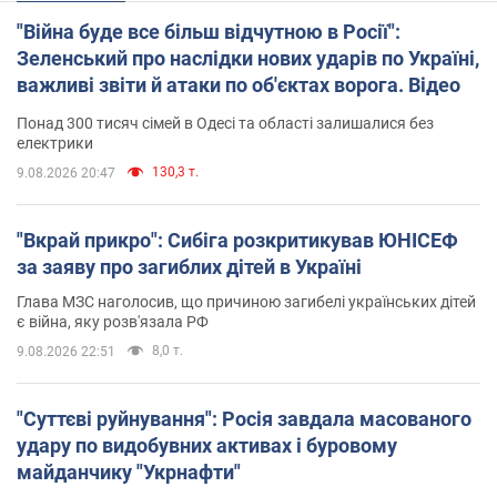
"Війна буде все більш відчутною в Росії":
Зеленський про наслідки нових ударів по Україні,
важливі звіти й атаки по об'єктах ворога. Відео
Понад 300 тисяч сімей в Одесі та області залишалися без
електрики
130,3 т.
9.08.2026 20:47
"Вкрай прикро": Сибіга розкритикував ЮНІСЕФ
за заяву про загиблих дітей в Україні
Глава МЗС наголосив, що причиною загибелі українських дітей
є війна, яку розв'язала РФ
8,0 т.
9.08.2026 22:51
"Суттєві руйнування": Росія завдала масованого
удару по видобувних активах і буровому
майданчику "Укрнафти"