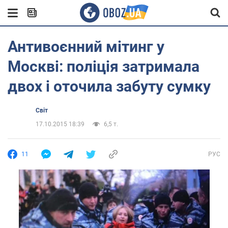
Антивоєнний мітинг у
Москві: поліція затримала
двох і оточила забуту сумку
Світ
17.10.2015 18:39
6,5 т.
11
РУС