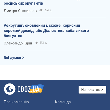
російських окупантів
Дмитро Снєгирьов
6,4 т.
Рекрутинг: оновлений і, схоже, корисний
ворожий досвід, або Діалектика вибагливого
боягузтва
Олександр Кірш
5,3 т.
Всі думки
На початок
Про компанію
Команда