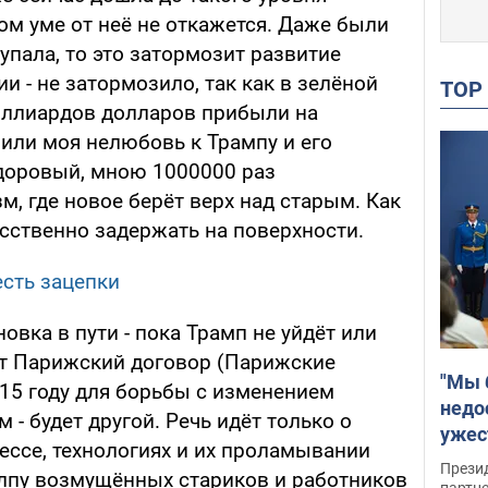
вом уме от неё не откажется. Даже были
 упала, то это затормозит развитие
и - не затормозило, так как в зелёной
TO
иллиардов долларов прибыли на
, или моя нелюбовь к Трампу и его
здоровый, мною 1000000 раз
, где новое берёт верх над старым. Как
сственно задержать на поверхности.
есть зацепки
новка в пути - пока Трамп не уйдёт или
тот Парижский договор (Парижские
"Мы 
15 году для борьбы с изменением
недо
ём - будет другой. Речь идёт только о
ужес
ессе, технологиях и их проламывании
Росс
Прези
олпу возмущённых стариков и работников
партн