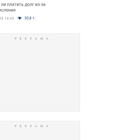
я вынес
ли платить долг из-за
иданное решение
исления
30,8 т.
26 14:43