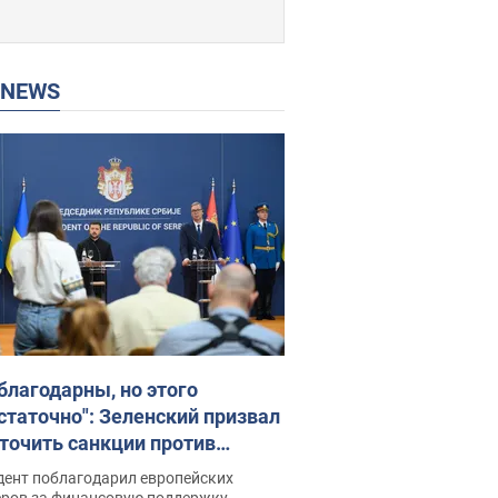
P NEWS
благодарны, но этого
статочно": Зеленский призвал
точить санкции против
ии
дент поблагодарил европейских
еров за финансовую поддержку