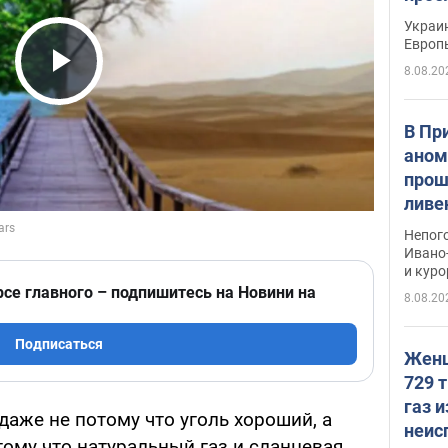
гран
Украин
Европ
8.08.20
Play Video
В Пр
аном
прош
ливе
прев
Непог
Виде
Ивано
и кур
рсе главного – подпишитесь на Новини на
8.08.20
Подписаться
Женщ
729 т
газ 
даже не потому что уголь хороший, а
неис
тому что натуральный газ и сланцевая