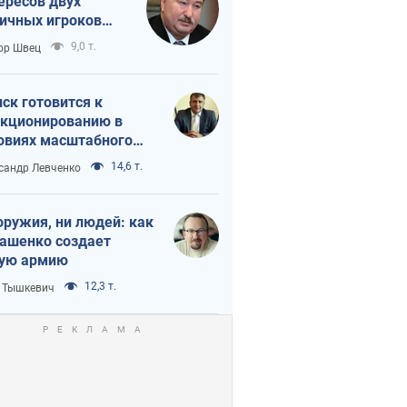
ересов двух
ичных игроков
 тайный план
9,0 т.
ор Швец
мпа и Путина?
ск готовится к
кционированию в
овиях масштабного
нного кризиса
14,6 т.
сандр Левченко
оружия, ни людей: как
ашенко создает
ую армию
12,3 т.
 Тышкевич