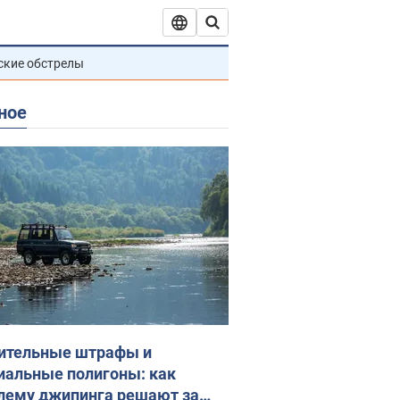
ские обстрелы
ное
ительные штрафы и
иальные полигоны: как
лему джипинга решают за