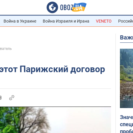
Война в Украине
Война Израиля и Ирана
VENETO
Россий
Важ
еватель
 этот Парижский договор
Знач
спец
проб