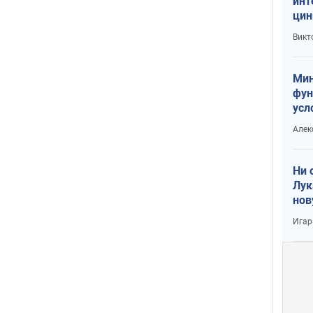
инт
цин
или
Викт
Тра
Мин
фун
усл
вое
Алек
Ни 
Лук
нов
Игар