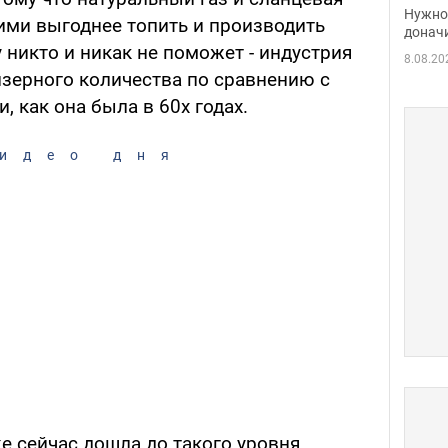
судь
Нужно 
о ими выгоднее топить и производить
неож
донач
у никто и никак не поможет - индустрия
8.08.20
изерного количества по сравнению с
, как она была в 60х годах.
идео дня
е сейчас дошла до такого уровня