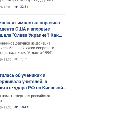
32,8 т.
26 18:01
инская гимнастка поразила
идента США и впервые
шала "Слава Украине"! Как
илась судьба Подкопаевой,
лонников девушки из Донецка
рая 30 лет назад завоевала
нился большой кусок коврового
ия с надписью "Атланта-1996"
ото" Олимпиады
7,3 т.
26 18:30
тилась об учениках и
ерживала учителей: в
льтате удара РФ по Киевской
сти погибли директор
я память жертвам российского
ского лицея, её муж и внук
ра
18,4 т.
26 13:32