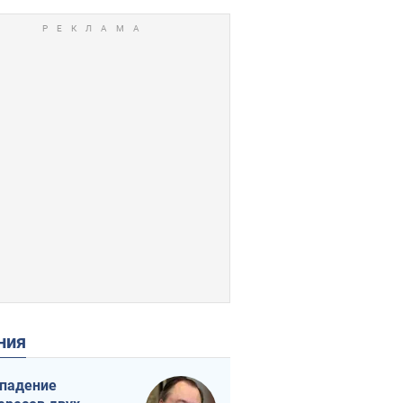
ения
падение