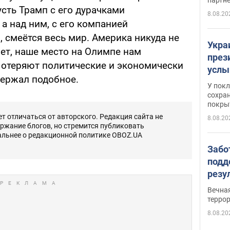
усть Трамп с его дурачками
8.08.20
 а над ним, с его компанией
 смеётся весь мир. Америка никуда не
Укра
яет, наше место на Олимпе нам
през
 Потеряют политические и экономически
услы
держал подобное.
слож
У пок
кото
сохра
покрыт
"зол
 отличаться от авторского. Редакция сайта не
8.08.20
ержание блогов, но стремится публиковать
альнее о редакционной политике OBOZ.UA
Забо
подд
резу
обла
Вечна
киев
терро
8.08.20