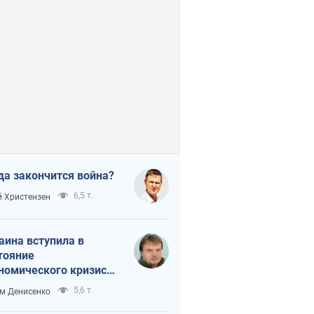
да закончится война?
6,5 т.
 Христензен
аина вступила в
тояние
номического кризиса.
ь ли свет в конце
5,6 т.
м Денисенко
неля?