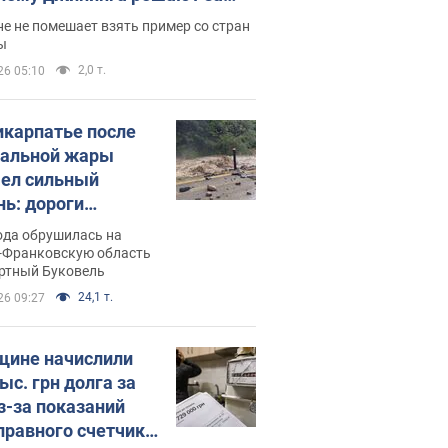
ицей
е не помешает взять пример со стран
ы
2,0 т.
26 05:10
икарпатье после
альной жары
ел сильный
нь: дороги
ратились в реки.
ода обрушилась на
о
-Франковскую область
ортный Буковель
24,1 т.
26 09:27
ине начислили
ыс. грн долга за
из-за показаний
правного счетчика: