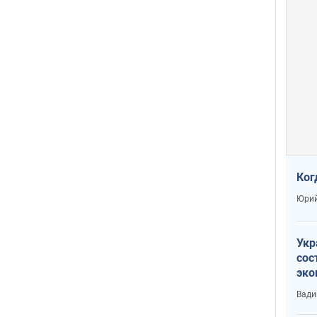
Ког
Юрий
Укр
сос
эко
Ест
Вади
тун