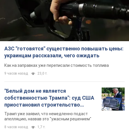
АЗС "готовятся" существенно повышать цены:
украинцам рассказали, чего ожидать
Как на заправках уже переписали стоимость топлива
9 часов назад
23,0 т.
"Белый дом не является
собственностью Трампа": суд США
приостановил строительство
бального зала стоимостью 400 млн
Трамп уже заявил, что немедленно подаст
долларов
апелляцию, назвав это "ужасным решением"
8 часов назад
1,7 т.