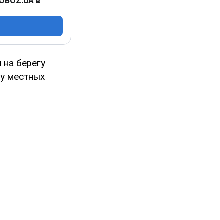
 OBOZ.UA в
 на берегу
 у местных