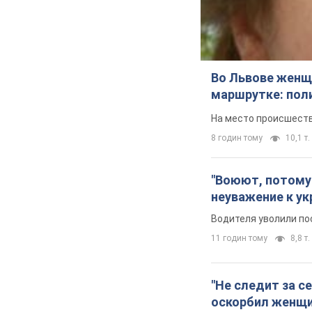
Во Львове женщи
маршрутке: пол
На место происшеств
8 годин тому
10,1 т.
"Воюют, потому 
неуважение к ук
Водителя уволили по
11 годин тому
8,8 т.
"Не следит за с
оскорбил женщи