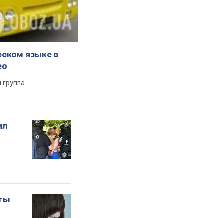
сском языке в
ео
 группа
ил
оты
о