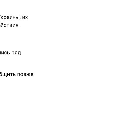
краины, их
йствия.
лись ряд
бщить позже.