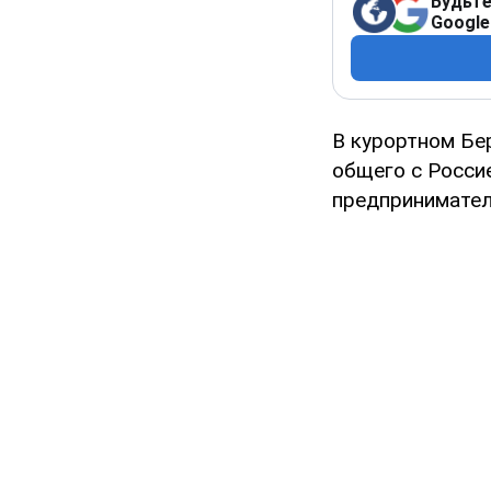
Будьте
Google
В курортном Бе
общего с Росси
предпринимател