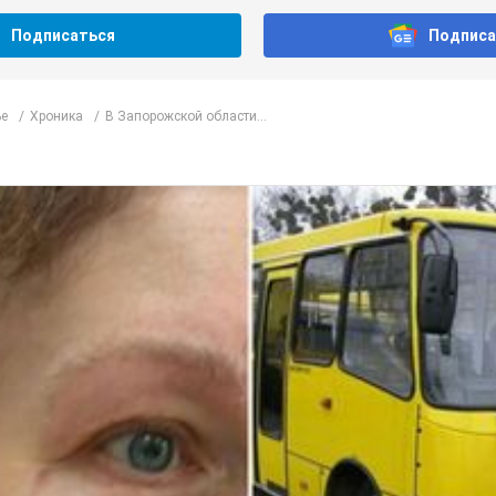
Подписаться
Подписа
е
Хроника
В Запорожской области...