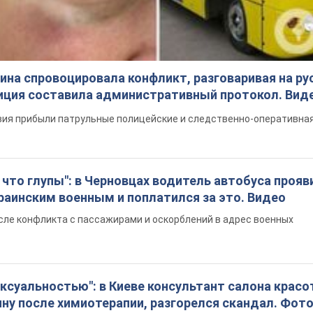
на спровоцировала конфликт, разговаривая на ру
иция составила административный протокол. Вид
ия прибыли патрульные полицейские и следственно-оперативная
что глупы": в Черновцах водитель автобуса прояв
раинским военным и поплатился за это. Видео
сле конфликта с пассажирами и оскорблений в адрес военных
ексуальностью": в Киеве консультант салона крас
ну после химиотерапии, разгорелся скандал. Фот