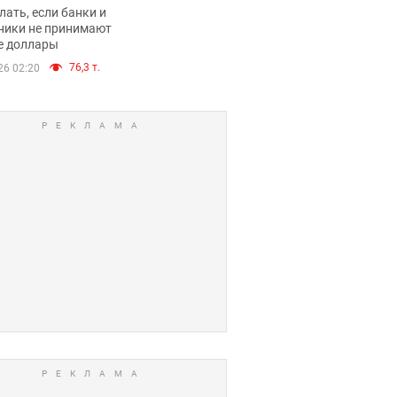
имают ли
лать, если банки и
нники и банки
ники не принимают
е доллары
е купюры
76,3 т.
26 02:20