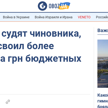
Война в Украине
Война Израиля и Ирана
VENETO
Россий
Важ
судят чиновника,
своил более
а грн бюджетных
Како
гимн
боял