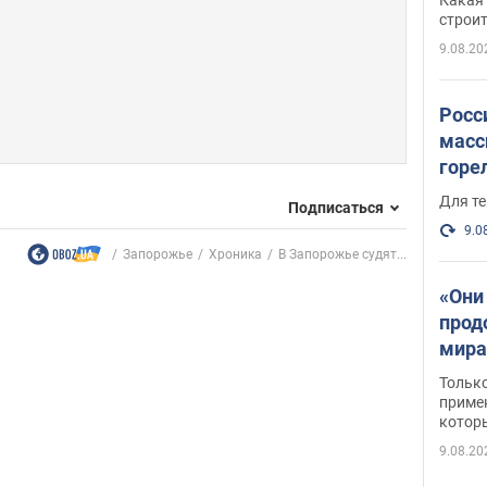
небо
строи
веру
9.08.20
Росс
масс
горе
есть
Для те
Подписаться
9.0
Запорожье
Хроника
В Запорожье судят...
«Они
прод
мира
росс
Тольк
обст
примен
котор
9.08.20