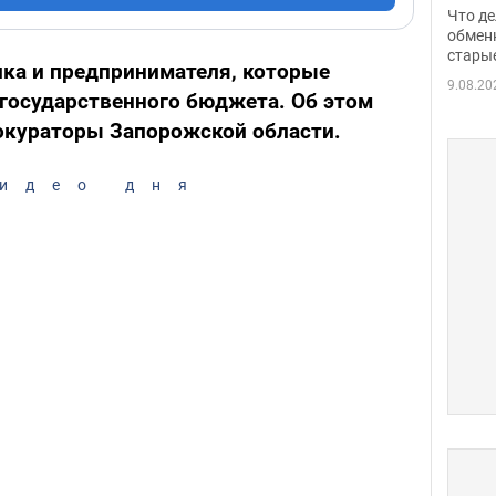
прин
Что де
обме
обмен
стары
таки
ика и предпринимателя, которые
9.08.20
з государственного бюджета. Об этом
окураторы Запорожской области.
идео дня