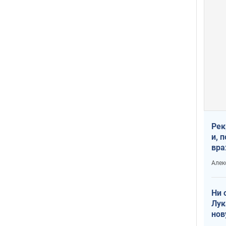
Рек
и, 
вра
Диа
Алек
тре
Ни 
Лук
нов