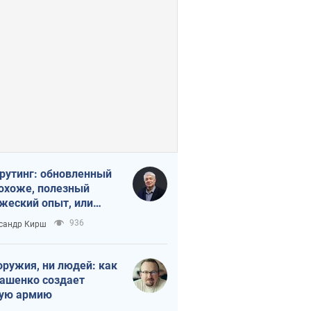
рутинг: обновленный
похоже, полезный
жеский опыт, или
лектика
936
сандр Кирш
бовательной трусости
оружия, ни людей: как
ашенко создает
ую армию