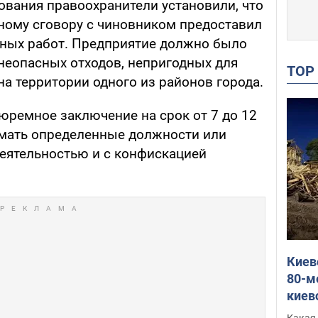
ования правоохранители установили, что
ному сговору с чиновником предоставил
ных работ. Предприятие должно было
 неопасных отходов, непригодных для
TO
а территории одного из районов города.
ремное заключение на срок от 7 до 12
имать определенные должности или
еятельностью и с конфискацией
Киев
80-м
киев
оста
Какая 