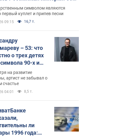
 не рассказывают в школе
арственным символом являются
 первый куплет и припев песни
16,7 т.
26 09:15
сандру
мареву – 53: что
стно о трех детях
-символа 90-х и
они выглядят
тря на развитие
ы, артист не забывал о
м счастье
8,5 т.
26 04:01
иватБанке
казали,
твительны ли
ары 1996 года: