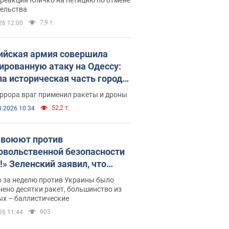
скреба "московского
тельства
ющего"
7,9 т.
26 12:00
ийская армия совершила
ированную атаку на Одессу:
ла историческая часть города,
 пострадавшие. Фото и видео
ррора враг применил ракеты и дроны
52,2 т.
8.2026 10:34
 воюют против
овольственной безопасности
!» Зеленский заявил, что
ийская армия вновь
о за неделю против Украины было
реляла порт в Одессе
ено десятки ракет, большинство из
ых – баллистические
603
26 11:44