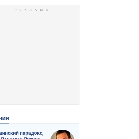
ения
аинский парадокс,