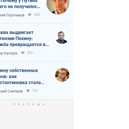
 Почему у Путина
его не получилось
краиной
345
лий Портников
ква выдвигает
тензии Пекину:
жба превращается в
исимость России от
3,0 т.
ор Каспрук
ая
лену собственных
ов: как
стантиновка стала
вной идеологической
741
рий Снегирев
ушкой для российских
упантов