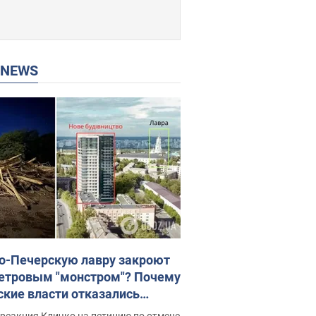
P NEWS
о-Печерскую лавру закроют
етровым "монстром"? Почему
ские власти отказались
новить строительство
реакция Кличко на петицию по отмене