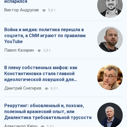
испарился
Виктор Андрусив
5,6 т.
Война и медиа: политика перешла в
соцсети, а СМИ играют по правилам
YouTube
Павел Казарин
2,9 т.
В плену собственных мифов: как
Константиновка стала главной
идеологической ловушкой для
российских оккупантов
Дмитрий Снегирев
6,3 т.
Рекрутинг: обновленный и, похоже,
полезный вражеский опыт, или
Диалектика требовательной трусости
Александр Кирш
5,3 т.