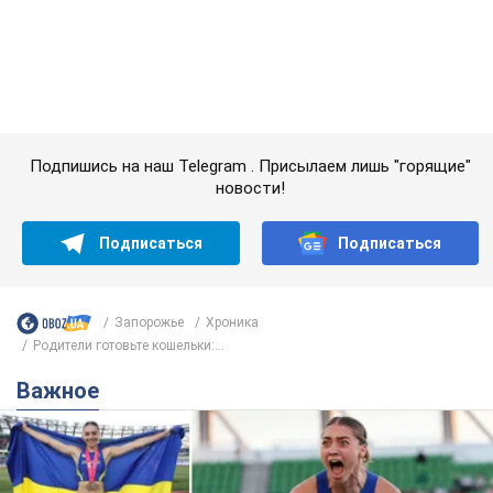
Запорожье
Хроника
Родители готовьте кошельки:...
Важное
Красавица из Львова с рекордом выиграла
историческую медаль для Украины на
чемпионате мира по легкой атлетике U20.
Видео
Наша соотечественница блестяще выступила в Орегоне