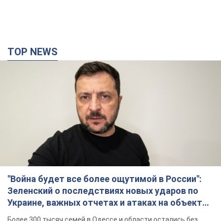
"Война будет все более ощутимой в России":
Зеленский о последствиях новых ударов по
Украине, важных отчетах и атаках на объекты
противника. Видео
Более 300 тысяч семей в Одессе и области остались без
электричества
10 годин тому
125,4 т.
"Очень прискорбно": Сибига раскритиковал
ЮНИСЕФ за заявление о погибших детях в
Украине
Глава МИД подчеркнул, что причиной гибели украинских
детей является война, развязанная РФ
8 годин тому
7,6 т.