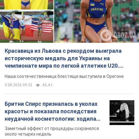
9.08.2026 09:32
66,4 т.
Бритни Спирс призналась в уколах
красоты и показала последствия
неудачной косметологии: ходила
так почти месяц
Заметный эффект от процедуры сохранялся
около четырех недель
9.08.2026 13:19
3,4 т.
В 16–17 лет могла целый день не
есть: украинская модель Кристина
Пономар рассказала о страшной
стороне модельной карьеры
Модель рассказала, какие гонорары получают
ее коллеги
9.08.2026 16:25
7,3 т.