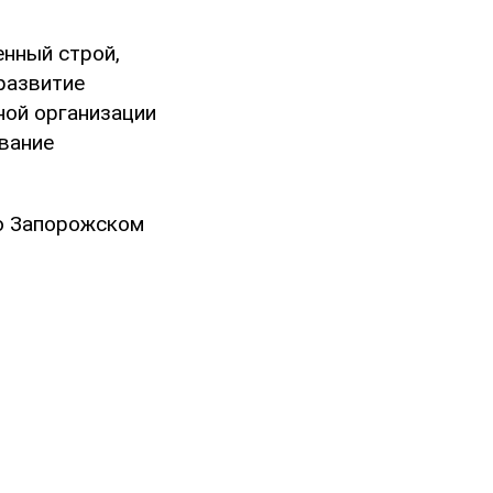
енный строй,
развитие
ной организации
звание
 о Запорожском