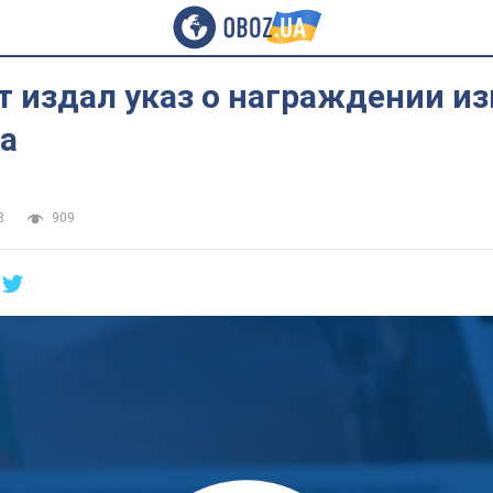
 издал указ о награждении из
а
8
909