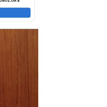
 OBOZ.UA в