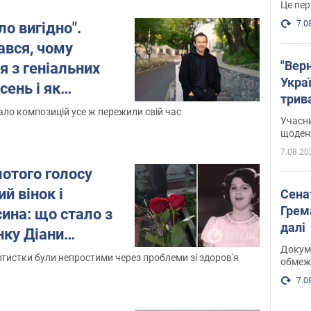
Це пер
7.0
ло вигідно".
ався, чому
"Верн
я з геніальних
Украї
сень і як
трив
вилася
ало композицій усе ж пережили свій час
карт
Учасн
а"
щоденн
7.08.20
лотого голосу
ий вінок і
Сена
Грема
сина: що стало з
далі
нку Діани
Докуме
 8 років
ртистки були непростими через проблеми зі здоров'я
обмеж
7.0