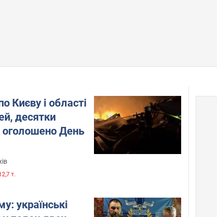
по Києву і області
ей, десятки
 оголошено День
хів
12,7 т.
му: українські