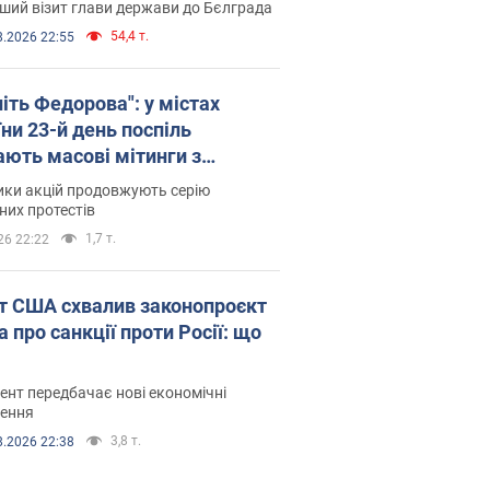
ший візит глави держави до Бєлграда
54,4 т.
8.2026 22:55
іть Федорова": у містах
ни 23-й день поспіль
ають масові мітинги з
онками. Фото і відео
ики акцій продовжують серію
их протестів
1,7 т.
26 22:22
т США схвалив законопроєкт
 про санкції проти Росії: що
нт передбачає нові економічні
ення
3,8 т.
8.2026 22:38