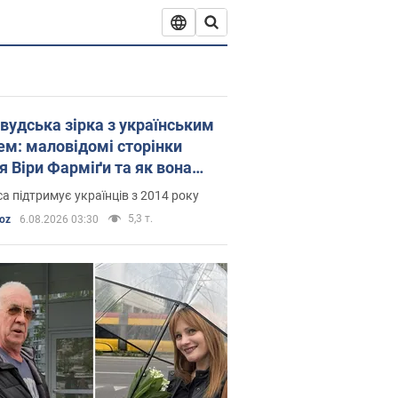
івудська зірка з українським
ем: маловідомі сторінки
я Віри Фарміґи та як вона
ує американців не забувати
а підтримує українців з 2014 року
ійну
5,3 т.
oz
6.08.2026 03:30