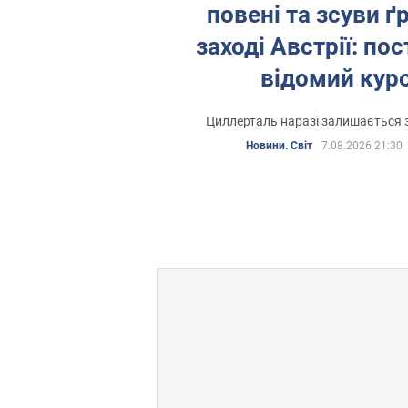
повені та зсуви ґ
заході Австрії: п
відомий кур
Циллерталь наразі залишається
Новини. Світ
7.08.2026 21:30