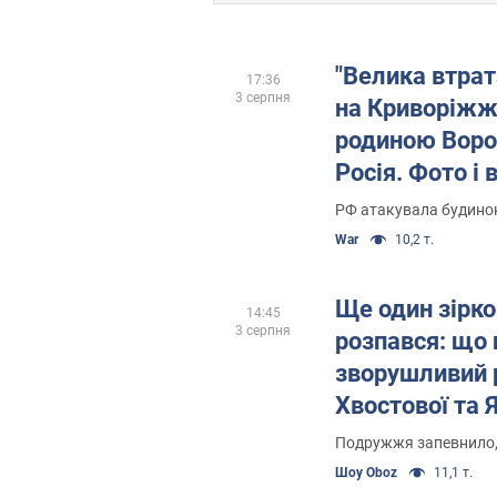
"Велика втрат
17:36
3 серпня
на Криворіжж
родиною Воро
Росія. Фото і 
РФ атакувала будинок
War
10,2 т.
Ще один зірк
14:45
3 серпня
розпався: що
зворушливий 
Хвостової та 
Шахторіна, як
Подружжя запевнило, 
років
Шоу Oboz
11,1 т.