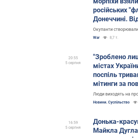
морпіхи взяли
російських "ф
Донеччині. Ві
Окупанти створювали
War
8,7 т.
"Зроблено лиш
20:55
5 серпня
містах Україн
поспіль трива
мітинги за по
Федорова в МО
Люди виходять на про
Новини. Суспільство
Донька-красу
16:59
5 серпня
Майкла Дугла