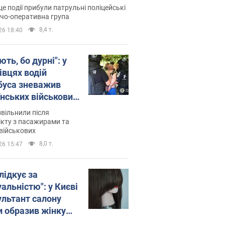
ція склала адмінпротокол.
це події прибули патрульні поліцейські
о
дчо-оперативна група
8,4 т.
26 18:40
ть, бо дурні": у
івцях водій
буса зневажив
їнських військових
латився. Відео
звільнили після
кту з пасажирами та
військових
8,0 т.
26 15:47
лідкує за
альністю": у Києві
ультант салону
и образив жінку
 хімієтерапії,