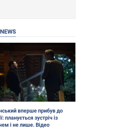
P NEWS
нський вперше прибув до
ї: планується зустріч із
чем і не лише. Відео