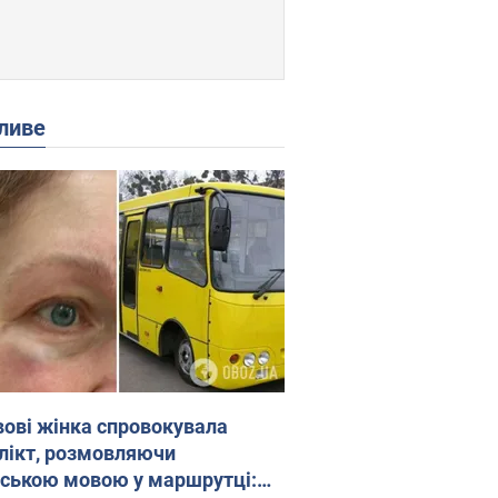
ливе
вові жінка спровокувала
лікт, розмовляючи
йською мовою у маршрутці: