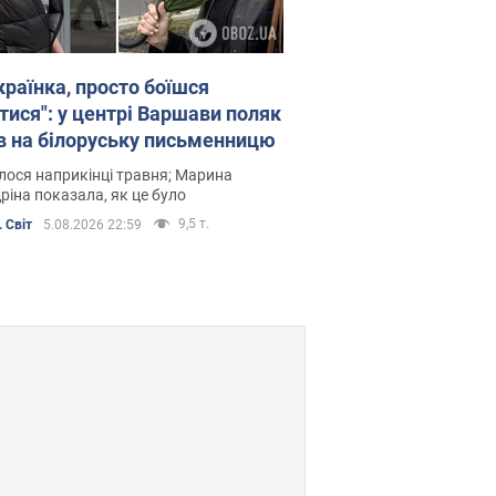
країнка, просто боїшся
тися": у центрі Варшави поляк
в на білоруську письменницю
лося наприкінці травня; Марина
ріна показала, як це було
9,5 т.
 Світ
5.08.2026 22:59