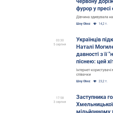
червону дорі
фурор у пресі
Дівчина здивувала на
Шоу Oboz
14,2 т.
Українців під
03:30
5 серпня
Наталі Могиле
давності з її
піснею: цей х
"народним"
Інтернет-користувачі
співачки
Шоу Oboz
23,2 т.
Заступника г
17:58
3 серпня
Хмельницької
мільйонному х