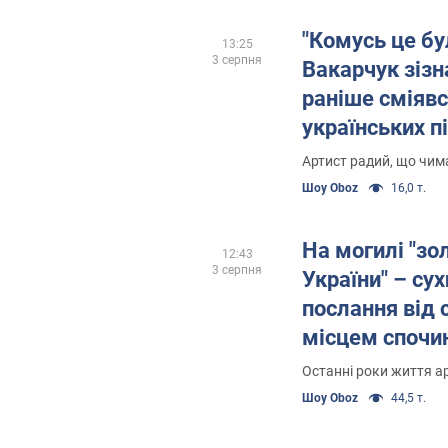
"Комусь це бу
13:25
3 серпня
Вакарчук зізн
раніше сміявс
українських пі
насправді зʼя
Артист радий, що чим
"шароварщин
Шоу Oboz
16,0 т.
На могилі "зо
12:43
3 серпня
України" – сух
послання від 
місцем спочи
Петриненко за
Останні роки життя а
Шоу Oboz
44,5 т.