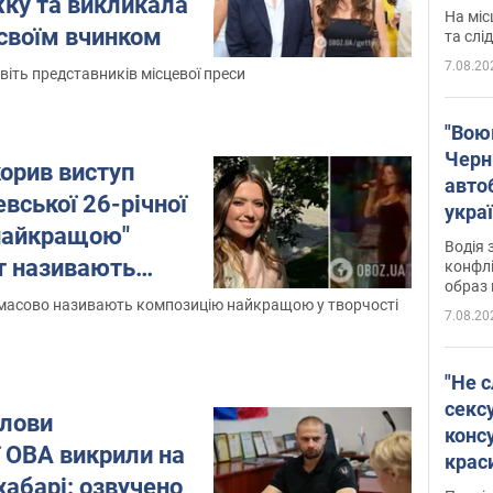
жку та викликала
полі
На міс
Віде
 своїм вчинком
та слі
7.08.20
віть представників місцевої преси
"Воюю
Черн
корив виступ
авто
вської 26-річної
укра
 "найкращою"
і поп
Водія 
іт називають
конфлі
образ 
 масово називають композицію найкращою у творчості
7.08.20
"Не с
сексу
олови
конс
 ОВА викрили на
крас
абарі: озвучено
після