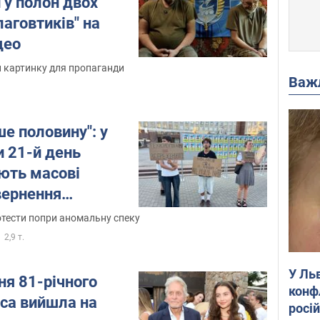
 у полон двох
лаговтиків" на
део
 картинку для пропаганди
Важ
е половину": у
и 21-й день
ють масові
вернення
. Фото і відео
тести попри аномальну спеку
2,9 т.
У Ль
ня 81-річного
конф
са вийшла на
росі