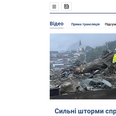
Відео
Пряма трансляція
Підсу
Сильні шторми сп