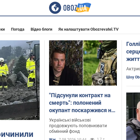
мки
Погода
Відео блоги
Як налаштувати Obozrevatel.TV
Голл
серц
житт
змуш
Актрис
про в
Шоу Ob
"Підсунули контракт на
смерть": полонений
окупант поскаржився на
обман і знущання з боку
Українські військові
російського
продовжують поповнювати
обмінний фонд
ричинили
командування. Відео
1,7 т.
War
7.08.2026 10:44