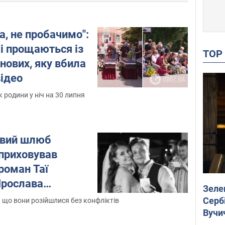
а, не пробачимо":
і прощаються із
TO
нових, яку вбила
відео
 родини у ніч на 30 липня
овий шлюб
 приховував
роман Таї
Ярослава
Зеле
і були разом 9
Сербі
що вони розійшлися без конфліктів
Вучи