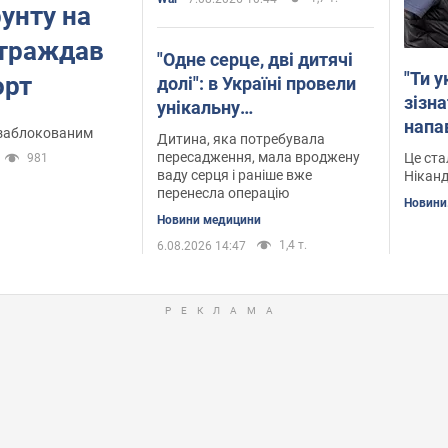
рунту на
остраждав
"Одне серце, дві дитячі
"Ти у
орт
долі": в Україні провели
зізна
унікальну
напа
трансплантацію. Відео
 заблокованим
Дитина, яка потребувала
пересадження, мала вроджену
Це ста
981
ваду серця і раніше вже
Ніканд
перенесла операцію
Новини.
Новини медицини
1,4 т.
6.08.2026 14:47