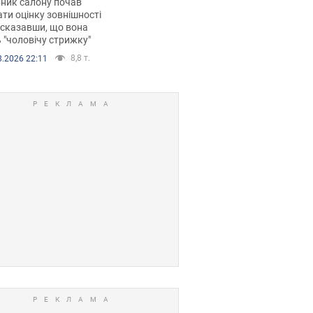
ник салону почав
орівся скандал.
ти оцінку зовнішності
 сказавши, що вона
 "чоловічу стрижку"
8,8 т.
8.2026 22:11