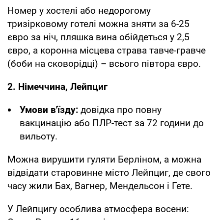
Номер у хостелі або недорогому
тризірковому готелі можна зняти за 6-25
євро за ніч, пляшка вина обійдеться у 2,5
євро, а коронна місцева страва тавче-гравче
(боби на сковорідці) – всього півтора євро.
2. Німеччина, Лейпциг
Умови в'їзду:
довідка про повну
вакцинацію або ПЛР-тест за 72 години до
вильоту.
Можна вирушити гуляти Берліном, а можна
відвідати старовинне місто Лейпциг, де свого
часу жили Бах, Вагнер, Мендельсон і Гете.
У Лейпцигу особлива атмосфера восени: