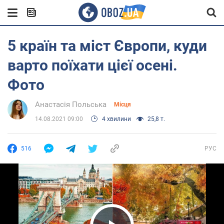
5 країн та міст Європи, куди
варто поїхати цієї осені.
Фото
Анастасія Польська
Місця
14.08.2021 09:00
4 хвилини
25,8 т.
516
РУС