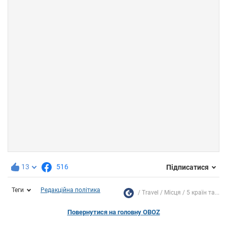
13
516
Підписатися
Теги
Редакційна політика
Travel
Місця
5 країн та...
Повернутися на головну OBOZ