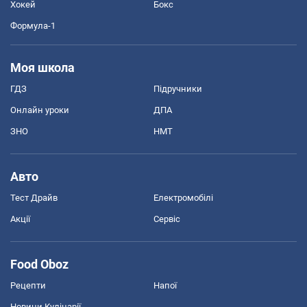
Хокей
Бокс
Формула-1
Моя школа
ГДЗ
Підручники
Онлайн уроки
ДПА
ЗНО
НМТ
Авто
Тест Драйв
Електромобілі
Акції
Сервіс
Food Oboz
Рецепти
Напої
Новини Кулінарії