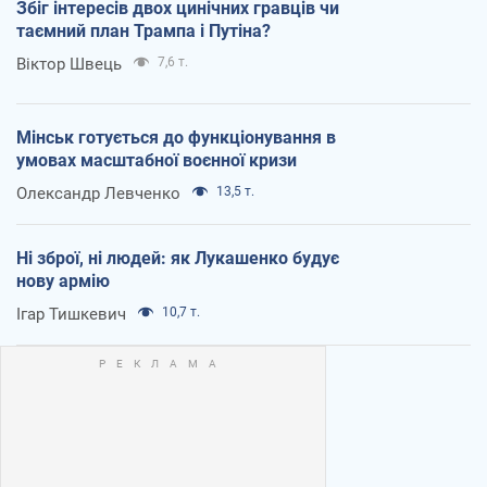
Збіг інтересів двох цинічних гравців чи
таємний план Трампа і Путіна?
Віктор Швець
7,6 т.
Мінськ готується до функціонування в
умовах масштабної воєнної кризи
Олександр Левченко
13,5 т.
Ні зброї, ні людей: як Лукашенко будує
нову армію
Ігар Тишкевич
10,7 т.