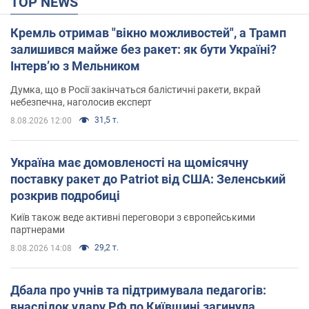
TOP NEWS
Кремль отримав "вікно можливостей", а Трамп
залишився майже без ракет: як бути Україні?
Інтерв’ю з Мельником
Думка, що в Росії закінчаться балістичні ракети, вкрай
небезпечна, наголосив експерт
31,5 т.
8.08.2026 12:00
Україна має домовленості на щомісячну
поставку ракет до Patriot від США: Зеленський
розкрив подробиці
Київ також веде активні переговори з європейськими
партнерами
29,2 т.
8.08.2026 14:08
Дбала про учнів та підтримувала педагогів:
внаслідок удару РФ по Київщині загинула