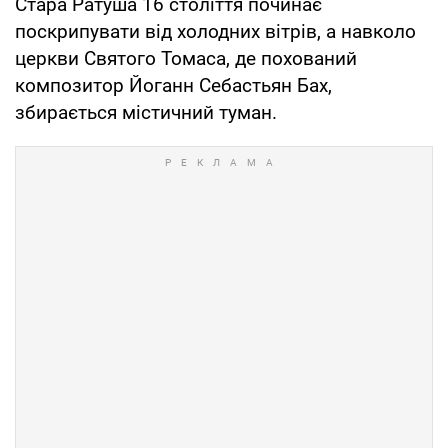
Стара Ратуша 16 століття починає
поскрипувати від холодних вітрів, а навколо
церкви Святого Томаса, де похований
композитор Йоганн Себастьян Бах,
збирається містичний туман.